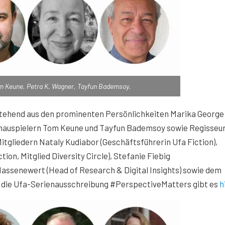
Tom Keune, Petra K. Wagner, Tayfun Bademsoy.
estehend aus den prominenten Persönlichkeiten Marika George
chauspielern Tom Keune und Tayfun Bademsoy sowie Regisseur
itgliedern Nataly Kudiabor (Geschäftsführerin Ufa Fiction),
on, Mitglied Diversity Circle), Stefanie Fiebig
Hassenewert (Head of Research & Digital Insights) sowie dem
um die Ufa-Serienausschreibung #PerspectiveMatters gibt es
h