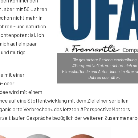
in den kommenden
en, aber mit 50 Jahren
 schon nicht mehr in
ahren – und natürlich
ichtenpotential. Ich
mich auf ein paar
e und mutige
Die gestartete Serienausschreibung
#PerspectiveMatters richtet sich an
Filmschaffende und Autor_innen im Alter v
e mit einer
Jahren oder älter.
u- oder
dee wird mit einem
nce auf eine Stoffentwicklung mit dem Ziel einer seriellen
organisierte Verbrechen« des letzten #PerspectiveMatters
rzeit laufen Gespräche bezüglich der weiteren Zusammenarbe