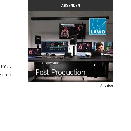
 PoC,
 Filme
Anzeige