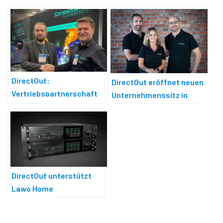
DirectOut:
DirectOut eröffnet neuen
Vertriebspartnerschaft
Unternehmenssitz in
mit Sphereo Distribution
Mittweida
DirectOut unterstützt
Lawo Home