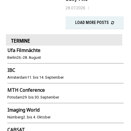
28.07.2026
LOAD MORE POSTS
TERMINE
Ufa Filmnächte
Berlin
26.-28. August
IBC
Amsterdam
11. bis 14. September
MTH Conference
Potsdam
29. bis 30. September
Imaging World
Nürnberg
2. bis 4. Oktober
CABSAT