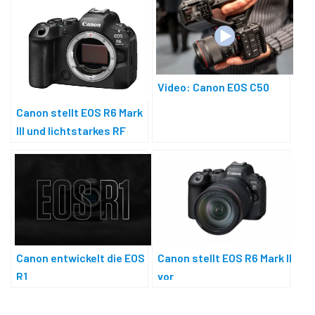
Video: Canon EOS C50
Canon stellt EOS R6 Mark
III und lichtstarkes RF
45mm F1.2 vor
Canon entwickelt die EOS
Canon stellt EOS R6 Mark II
R1
vor