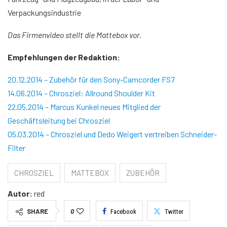
Verpackungsindustrie
Das Firmenvideo stellt die Mattebox vor.
Video von YouTube laden. Mit dem Laden akzeptieren Sie YouTube-
Cookies.
Empfehlungen der Redaktion:
20.12.2014 – Zubehör für den Sony-Camcorder FS7
14.06.2014 – Chrosziel: Allround Shoulder Kit
22.05.2014 – Marcus Kunkel neues Mitglied der
Geschäftsleitung bei Chrosziel
05.03.2014 – Chrosziel und Dedo Weigert vertreiben Schneider-
Filter
CHROSZIEL
MATTEBOX
ZUBEHÖR
Autor:
red
SHARE
0
Facebook
Twitter