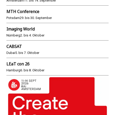
Amsterdam
11. bis 14. September
MTH Conference
Potsdam
29. bis 30. September
Imaging World
Nürnberg
2. bis 4. Oktober
CABSAT
Dubai
5. bis 7. Oktober
LEaT con 26
Hamburg
6. bis 8. Oktober