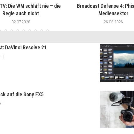
V: Die WM schläft nie – die
Broadcast Defense 4: Phis
Regie auch nicht
Mediensektor
02.07.2026
26.06.2026
st: DaVinci Resolve 21
6
lick auf die Sony FX5
6