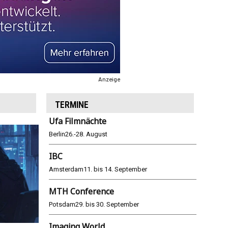
Anzeige
TERMINE
Ufa Filmnächte
Berlin
26.-28. August
IBC
Amsterdam
11. bis 14. September
MTH Conference
Potsdam
29. bis 30. September
Imaging World