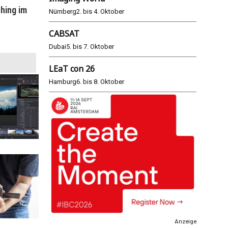
hing im
WM 2026: ARD und ZDF im Remote-
E
Nürnberg
2. bis 4. Oktober
Modus
CABSAT
25.06.2026
Dubai
5. bis 7. Oktober
LEaT con 26
Hamburg
6. bis 8. Oktober
Anzeige