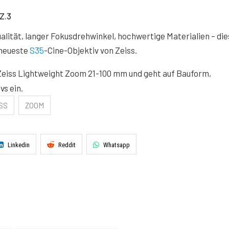
Z.3
lität, langer Fokusdrehwinkel, hochwertige Materialien – die
 neueste
S35
-Cine-Objektiv von Zeiss.
Zeiss Lightweight Zoom 21-100 mm und geht auf Bauform,
s ein.
SS
ZOOM
Linkedin
Reddit
Whatsapp