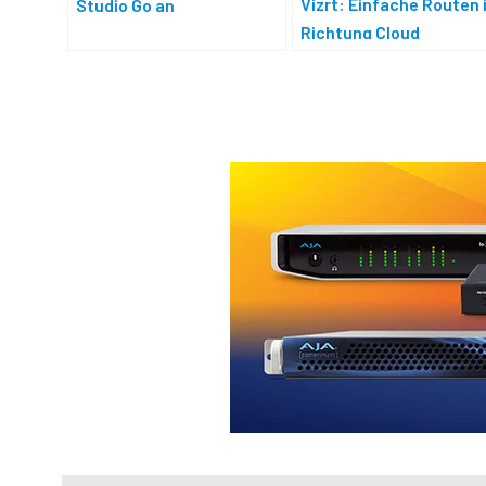
Vizrt: Einfache Routen 
Studio Go an
Richtung Cloud