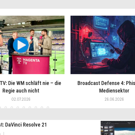
V: Die WM schläft nie – die
Broadcast Defense 4: Phis
Regie auch nicht
Mediensektor
02.07.2026
26.06.2026
st: DaVinci Resolve 21
6