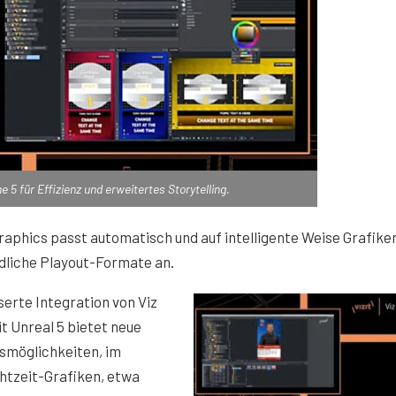
e 5 für Effizienz und erweitertes Storytelling.
raphics passt automatisch und auf intelligente Weise Grafike
dliche Playout-Formate an.
serte Integration von Viz
t Unreal 5 bietet neue
smöglichkeiten, im
htzeit-Grafiken, etwa