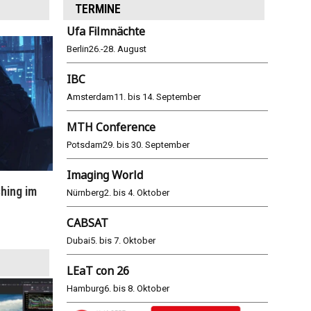
TERMINE
Ufa Filmnächte
Berlin
26.-28. August
IBC
Amsterdam
11. bis 14. September
MTH Conference
Potsdam
29. bis 30. September
Imaging World
hing im
WM 2026: ARD und ZDF im Remote-
E
Nürnberg
2. bis 4. Oktober
Modus
CABSAT
25.06.2026
Dubai
5. bis 7. Oktober
LEaT con 26
Hamburg
6. bis 8. Oktober