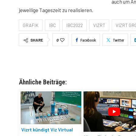
auch um An
jeweilige Tageszeit zu realisieren.
GRAFIK
IBC
IBC2022
VIZRT
VIZRT GR
SHARE
0
Facebook
Twitter
Ähnliche Beiträge:
Vizrt kündigt Viz Virtual