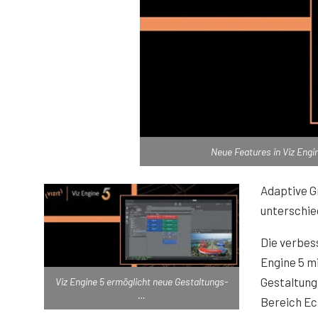
Neue Features in Viz Engin
Adaptive G
unterschie
Die verbes
Engine 5 mi
Gestaltung
Viz Engine 5 ermöglicht neue Gestaltungs-
…
Bereich Ec