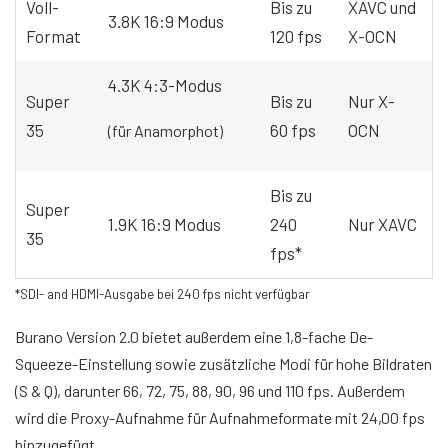
Voll-
Bis zu
XAVC und
3.8K 16:9 Modus
Format
120 fps
X-OCN
4.3K 4:3-Modus
Super
Bis zu
Nur X-
35
60 fps
OCN
(für Anamorphot)
Bis zu
Super
1.9K 16:9 Modus
240
Nur XAVC
35
fps*
*SDI- and HDMI-Ausgabe bei 240 fps nicht verfügbar
Burano Version 2.0 bietet außerdem eine 1,8-fache De-
Squeeze-Einstellung sowie zusätzliche Modi für hohe Bildraten
(S & Q), darunter 66, 72, 75, 88, 90, 96 und 110 fps. Außerdem
wird die Proxy-Aufnahme für Aufnahmeformate mit 24,00 fps
hinzugefügt.