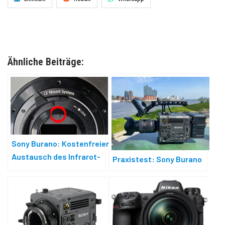
Ähnliche Beiträge:
Sony Burano: Kostenfreier
Austausch des Infrarot-
Praxistest: Sony Burano
Sperrfilters