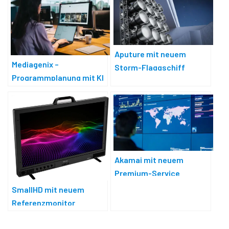
Aputure mit neuem
Mediagenix –
Storm-Flaggschiff
Programmplanung mit KI
Akamai mit neuem
Premium-Service
SmallHD mit neuem
Referenzmonitor