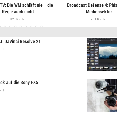
V: Die WM schläft nie – die
Broadcast Defense 4: Phis
Regie auch nicht
Mediensektor
02.07.2026
26.06.2026
st: DaVinci Resolve 21
6
lick auf die Sony FX5
6