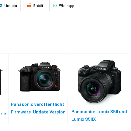
Linkedin
Reddit
Whatsapp
Panasonic veröffentlicht
Panasonic: Lumix S5II und
Firmware-Update Version
rie
Lumix S5IIX
2.3 für Lumix GH6