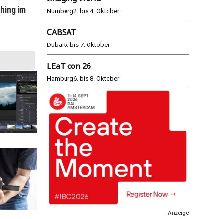
hing im
WM 2026: ARD und ZDF im Remote-
E
Nürnberg
2. bis 4. Oktober
Modus
CABSAT
25.06.2026
Dubai
5. bis 7. Oktober
LEaT con 26
Hamburg
6. bis 8. Oktober
Anzeige