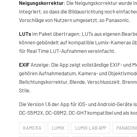
Neigungskorrektur
: Die Neigungskorrektur wurde i
integriert, so dass die Bildausrichtung noch einfac
Vorschläge von Nutzern umgesetzt, so Panasonic.
LUTs
im Paket übertragen: LUTs aus eigenen Bearbe
können gebündelt auf kompatible Lumix-Kameras üb
für Real Time LUT-Aufnahmen vereinfacht.
EXIF
Anzeige: Die App zeigt vollständige EXIF- und M
gehören Aufnahmedatum, Kamera- und Objektivmodell
Belichtungskorrektur, Blende, Verschlusszeit, Bren
Stile.
Die Version 1.6 der App für iOS- und Android-Geräte 
DC-S5M2X, DC-G9M2, DC-GH7 kompatibel und als ko
KAMERA
LUMIX
LUMIX LAB APP
PANASON