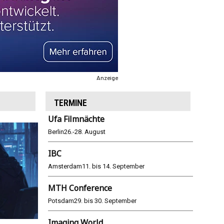
Anzeige
TERMINE
Ufa Filmnächte
Berlin
26.-28. August
IBC
Amsterdam
11. bis 14. September
MTH Conference
Potsdam
29. bis 30. September
Imaging World