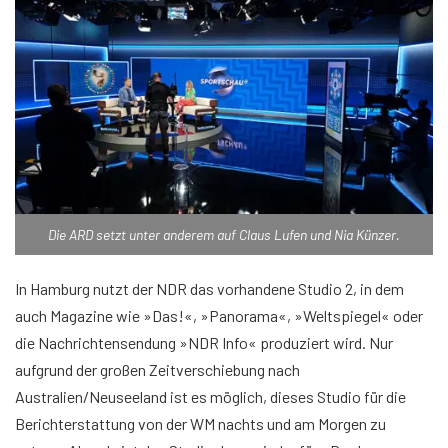
Die ARD setzt unter anderem auf Claus Lufen und Nia Künzer.
In Hamburg nutzt der NDR das vorhandene Studio 2, in dem
auch Magazine wie »Das!«, »Panorama«, »Weltspiegel« oder
die Nachrichtensendung »NDR Info« produziert wird. Nur
aufgrund der großen Zeitverschiebung nach
Australien/Neuseeland ist es möglich, dieses Studio für die
Berichterstattung von der WM nachts und am Morgen zu