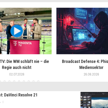
V: Die WM schläft nie – die
Broadcast Defense 4: Phis
Regie auch nicht
Mediensektor
02.07.2026
26.06.2026
st: DaVinci Resolve 21
6