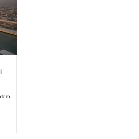
i
f dem