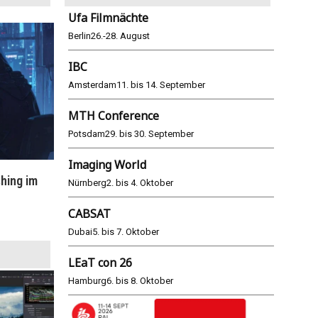
Ufa Filmnächte
Berlin
26.-28. August
IBC
Amsterdam
11. bis 14. September
MTH Conference
Potsdam
29. bis 30. September
Imaging World
hing im
WM 2026: ARD und ZDF im Remote-
E
Nürnberg
2. bis 4. Oktober
Modus
CABSAT
25.06.2026
Dubai
5. bis 7. Oktober
LEaT con 26
Hamburg
6. bis 8. Oktober