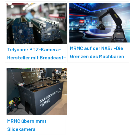
MRMC auf der NAB: »Die
Telycam: PTZ-Kamera-
Grenzen des Machbaren
Hersteller mit Broadcast-
verschieben«
Ambitionen
MRMC übernimmt
Slidekamera