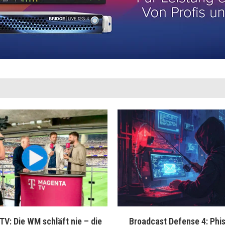
V: Die WM schläft nie – die
Broadcast Defense 4: Phis