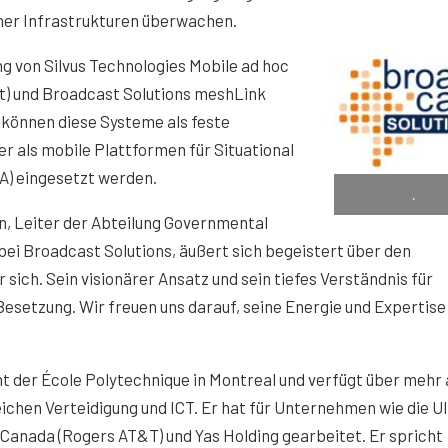
cher Infrastrukturen überwachen.
g von Silvus Technologies Mobile ad hoc
) und Broadcast Solutions meshLink
können diese Systeme als feste
er als mobile Plattformen für Situational
) eingesetzt werden.
.
, Leiter der Abteilung Governmental
ei Broadcast Solutions, äußert sich begeistert über den
sich. Sein visionärer Ansatz und sein tiefes Verständnis für
etzung. Wir freuen uns darauf, seine Energie und Expertise
t der École Polytechnique in Montreal und verfügt über mehr 
ichen Verteidigung und ICT. Er hat für Unternehmen wie die Ul
t Canada (Rogers AT&T) und Yas Holding gearbeitet. Er spricht