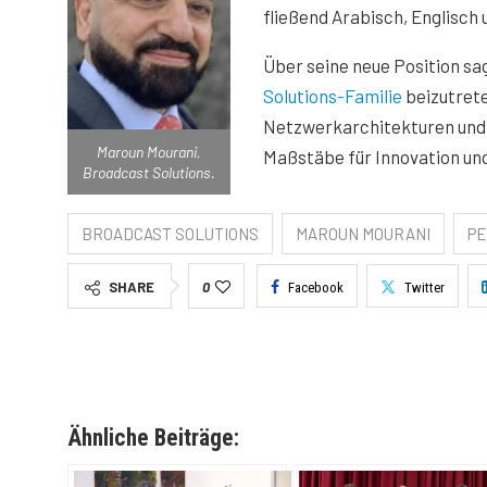
fließend Arabisch, Englisch
Über seine neue Position sa
Solutions-Familie
beizutrete
Netzwerkarchitekturen und 
Maroun Mourani,
Maßstäbe für Innovation und
Broadcast Solutions.
BROADCAST SOLUTIONS
MAROUN MOURANI
PE
SHARE
0
Facebook
Twitter
Ähnliche Beiträge: