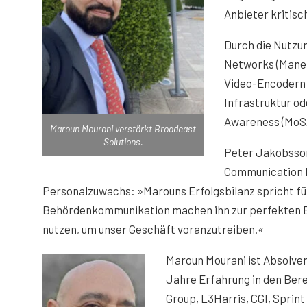
Anbieter kritis
Durch die Nutzun
Networks (Manet
Video-Encodern 
Infrastruktur od
Awareness (MoSA
Maroun Mourani verstärkt Broadcast
Solutions.
Peter Jakobsson
Communication b
Personalzuwachs: »Marouns Erfolgsbilanz spricht für 
Behördenkommunikation machen ihn zur perfekten Bes
nutzen, um unser Geschäft voranzutreiben.«
Maroun Mourani ist Absolven
Jahre Erfahrung in den Bere
Group, L3Harris, CGI, Sprin