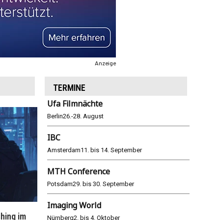
Anzeige
TERMINE
Ufa Filmnächte
Berlin
26.-28. August
IBC
Amsterdam
11. bis 14. September
MTH Conference
Potsdam
29. bis 30. September
Imaging World
hing im
WM 2026: ARD und ZDF im Remote-
E
Nürnberg
2. bis 4. Oktober