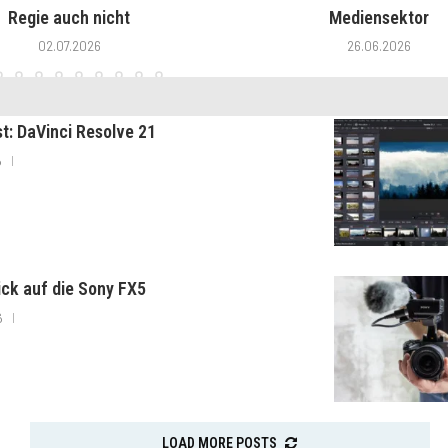
Regie auch nicht
Mediensektor
02.07.2026
26.06.2026
st: DaVinci Resolve 21
6
lick auf die Sony FX5
6
LOAD MORE POSTS