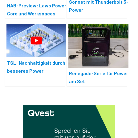
Sonnet mit Thunderbolt 5-
NAB-Preview: Lawo Power
Power
Core und Workspaces
TSL: Nachhaltigkeit durch
besseres Power
Renegade-Serie für Power
Management
am Set