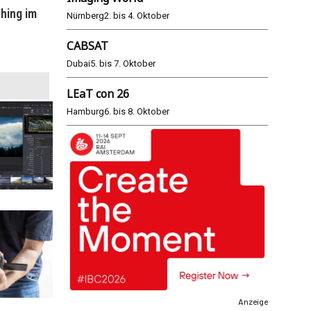
hing im
WM 2026: ARD und ZDF im Remote-
E
Nürnberg
2. bis 4. Oktober
Modus
CABSAT
25.06.2026
Dubai
5. bis 7. Oktober
LEaT con 26
Hamburg
6. bis 8. Oktober
Anzeige