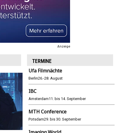
Anzeige
TERMINE
Ufa Filmnächte
Berlin
26.-28. August
IBC
Amsterdam
11. bis 14. September
MTH Conference
Potsdam
29. bis 30. September
Imaging World