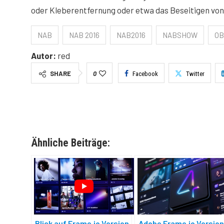
oder Kleberentfernung oder etwa das Beseitigen von 
NAB
NAB 2016
NAB2016
NABSHOW
OB
Autor:
red
SHARE
0
Facebook
Twitter
Ähnliche Beiträge:
Blick auf Frame.io Version
Adobe Frame.io Version