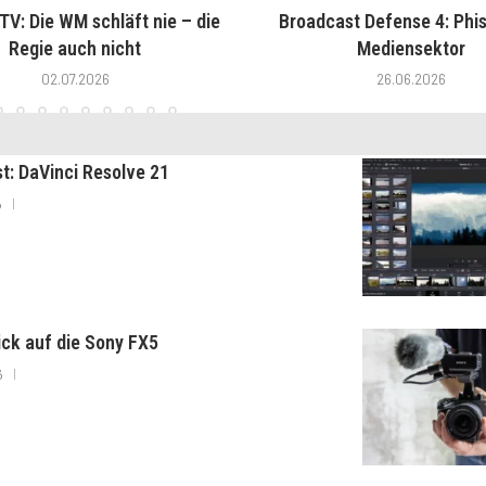
V: Die WM schläft nie – die
Broadcast Defense 4: Phis
Regie auch nicht
Mediensektor
02.07.2026
26.06.2026
st: DaVinci Resolve 21
6
lick auf die Sony FX5
6