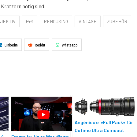
Kratzern nötig sind.
JEKTIV
P+S
REHOUSING
VINTAGE
ZUBEHÖR
Linkedin
Reddit
Whatsapp
Angénieux: »Full Pack« für
Optimo Ultra Compact
 4
Frame.io: Neue Workflows