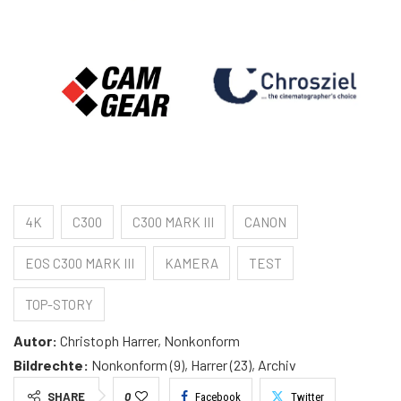
4K
C300
C300 MARK III
CANON
EOS C300 MARK III
KAMERA
TEST
TOP-STORY
Autor:
Christoph Harrer, Nonkonform
Bildrechte:
Nonkonform (9), Harrer (23), Archiv
SHARE
0
Facebook
Twitter