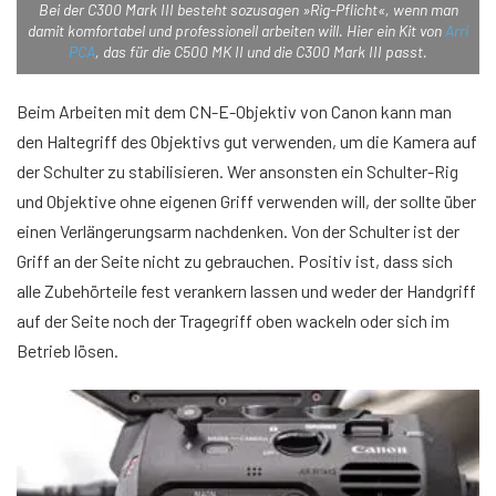
Bei der C300 Mark III besteht sozusagen »Rig-Pflicht«, wenn man
damit komfortabel und professionell arbeiten will. Hier ein Kit von
Arri
PCA
, das für die C500 MK II und die C300 Mark III passt.
Beim Arbeiten mit dem CN-E-Objektiv von Canon kann man
den Haltegriff des Objektivs gut verwenden, um die Kamera auf
der Schulter zu stabilisieren. Wer ansonsten ein Schulter-Rig
und Objektive ohne eigenen Griff verwenden will, der sollte über
einen Verlängerungsarm nachdenken. Von der Schulter ist der
Griff an der Seite nicht zu gebrauchen. Positiv ist, dass sich
alle Zubehörteile fest verankern lassen und weder der Handgriff
auf der Seite noch der Tragegriff oben wackeln oder sich im
Betrieb lösen.