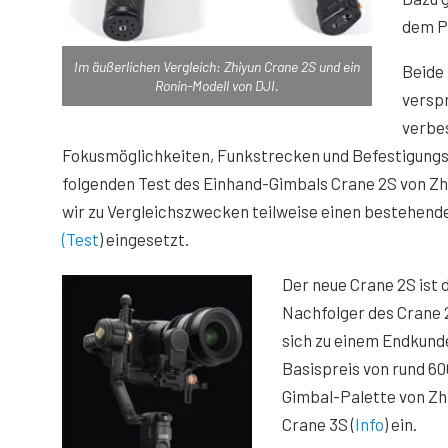
dem P
Im äußerlichen Vergleich: Zhiyun Crane 2S und ein
Beide 
Ronin-Modell von DJI.
versp
verbe
Fokusmöglichkeiten, Funkstrecken und Befestigungs
folgenden Test des Einhand-Gimbals Crane 2S von Z
wir zu Vergleichszwecken teilweise einen bestehend
(Test
) eingesetzt.
Der neue Crane 2S ist 
Nachfolger des Crane 
sich zu einem Endkund
Basispreis von rund 60
Gimbal-Palette von Zh
Crane 3S (
Info
) ein.