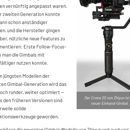
en vernünftig angepasst waren.
r zweiten Generation konnte
ann schon anständiger
en, und die Hersteller gingen
ber, nützliche neue Features zu
mentieren: Erste Follow-Focus-
s man die Gimbals mit
ältiger nutzen konnte.
n jüngsten Modellen der
ten Gimbal-Generation wird das
noch runder, weiter optimiert —
Der Crane 2S von Zhiyun ist
s den früheren Versionen sind
neuer Einhand-Gimbal.
rweile solide
ktionswerkzeuge geworden.
ehören die neuesten Gimbal-Modelle von Zhiyun und auch von 