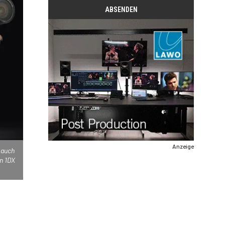
Anzeige
 auch
n 1DX