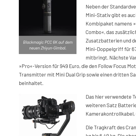
Neben der Standardver
Mini-Stativ gibt es auc
Kombipaket namens »
Combo«, das zusätzlich
Zusatzbatterien und 
Blackmagic PCC 6K auf dem
neuen Zhiyun-Gimbal.
Mini-Doppelgriff für 6
mitbringt. Nächste Var
»Pro«-Version für 949 Euro, die den Follow Focus Mo
Transmitter mit Mini Dual Grip sowie einen dritten S
beinhaltet.
Das hier verwendete T
weiteren Satz Batterie
Kamerakontrollkabel, Q
Die Tragkraft des Cran
kg bis 6,49 kg. Die ob