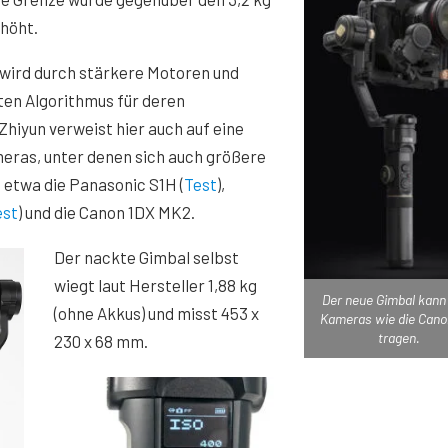
rhöht.
 wird durch stärkere Motoren und
ten Algorithmus für deren
Zhiyun verweist hier auch auf eine
eras, unter denen sich auch größere
 etwa die Panasonic S1H (
Test
),
est
) und die Canon 1DX MK2.
Der nackte Gimbal selbst
wiegt laut Hersteller 1,88 kg
Der neue Gimbal kann
(ohne Akkus) und misst 453 x
Kameras wie die Cano
tragen.
230 x 68 mm.