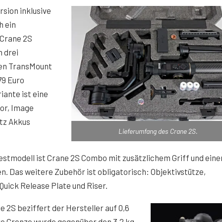
sion inklusive
h ein
Crane 2S
 drei
den TransMount
79 Euro
iante ist eine
tor, Image
atz Akkus
Lieferumfang des Crane 2S.
estmodell ist Crane 2S Combo mit zusätzlichem Griff und ein
n. Das weitere Zubehör ist obligatorisch: Objektivstütze,
uick Release Plate und Riser.
e 2S beziffert der Hersteller auf 0,6
ere Grenze wurde gegenüber den 3,2 kg