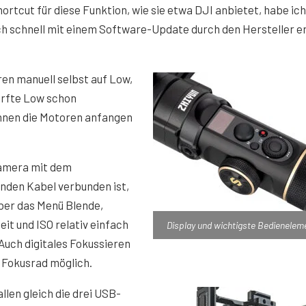
ortcut für diese Funktion, wie sie etwa DJI anbietet, habe ich
ch schnell mit einem Software-Update durch den Hersteller er
ren manuell selbst auf Low,
rfte Low schon
können die Motoren anfangen
amera mit dem
nden Kabel verbunden ist,
ber das Menü Blende,
eit und ISO relativ einfach
Display und wichtigste Bedienelem
Auch digitales Fokussieren
s Fokusrad möglich.
llen gleich die drei USB-