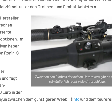
latzhirsch unter den Drohnen- und Gimbal-Anbietern.
Hersteller
rechen
sserte
optionen. Im
hiyun haben
en Ronin-S
der
Zwischen den Gimbals der beiden Herstellers gibt es
2 und fügt
rein äußerlich recht viele Unterschiede.
en-
0 Euro in der
iyun zwischen dem günstigeren Weebill (
Info
) und dem teurere