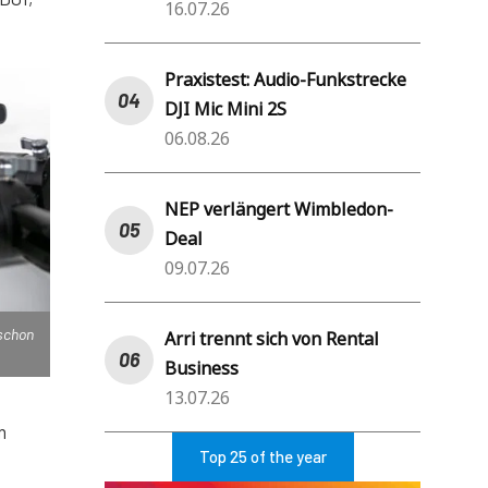
16.07.26
Praxistest: Audio-Funkstrecke
DJI Mic Mini 2S
06.08.26
NEP verlängert Wimbledon-
Deal
09.07.26
 schon
Arri trennt sich von Rental
Business
13.07.26
n
Top 25 of the year