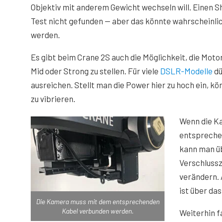
Objektiv mit anderem Gewicht wechseln will. Einen Sh
Test nicht gefunden — aber das könnte wahrscheinli
werden.
Es gibt beim Crane 2S auch die Möglichkeit, die Moto
Mid oder Strong zu stellen. Für viele
DSLR-Modelle
dü
ausreichen. Stellt man die Power hier zu hoch ein, 
zu vibrieren.
Wenn die K
entspreche
kann man ü
Verschlussz
verändern. 
ist über da
Die Kamera muss mit dem entsprechenden
Kabel verbunden werden.
Weiterhin fa