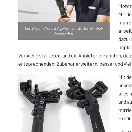
Motor
Mit de
man d
Der Zhiyun Crane 2S gehört zur dritten Gimbal-
arbeit
Generation.
dazu ü
imple
Versuche starteten, und die Anbieter erkannten, das
entsprechendem Zubehör erweitern, besser und vielf
Mit de
neues
alles 
und au
mittle
Produ
Dazu g