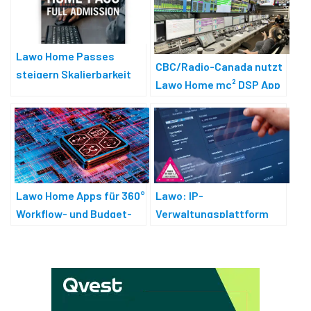
Lawo Home Passes
CBC/Radio-Canada nutzt
steigern Skalierbarkeit
Lawo Home mc² DSP App
und Agilität
für Audio
Lawo Home Apps für 360°
Lawo: IP-
Workflow- und Budget-
Verwaltungsplattform
Elastizität
Home ist NMOS-
kompatibel