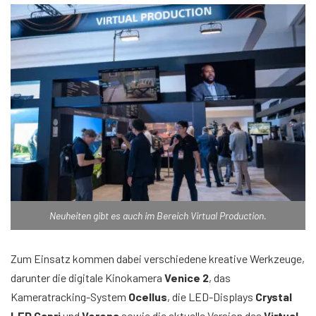
Neuheiten gibt es auch im Bereich Virtual Production.
Zum Einsatz kommen dabei verschiedene kreative Werkzeuge,
darunter die digitale Kinokamera
Venice 2
, das
Kameratracking-System
Ocellus
, die LED-Displays
Crystal
LED Capri
und
Verona
sowie die aktuelle Version des
Virtual