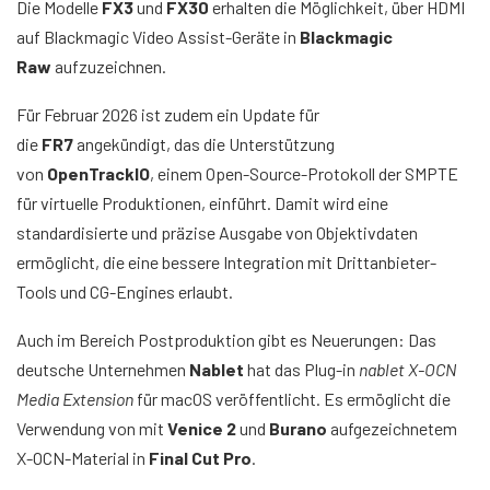
Die Modelle
FX3
und
FX30
erhalten die Möglichkeit, über HDMI
auf Blackmagic Video Assist-Geräte in
Blackmagic
Raw
aufzuzeichnen.
Für Februar 2026 ist zudem ein Update für
die
FR7
angekündigt, das die Unterstützung
von
OpenTrackIO
, einem Open-Source-Protokoll der SMPTE
für virtuelle Produktionen, einführt. Damit wird eine
standardisierte und präzise Ausgabe von Objektivdaten
ermöglicht, die eine bessere Integration mit Drittanbieter-
Tools und CG-Engines erlaubt.
Auch im Bereich Postproduktion gibt es Neuerungen: Das
deutsche Unternehmen
Nablet
hat das Plug-in
nablet X-OCN
Media Extension
für macOS veröffentlicht. Es ermöglicht die
Verwendung von mit
Venice 2
und
Burano
aufgezeichnetem
X-OCN-Material in
Final Cut Pro
.