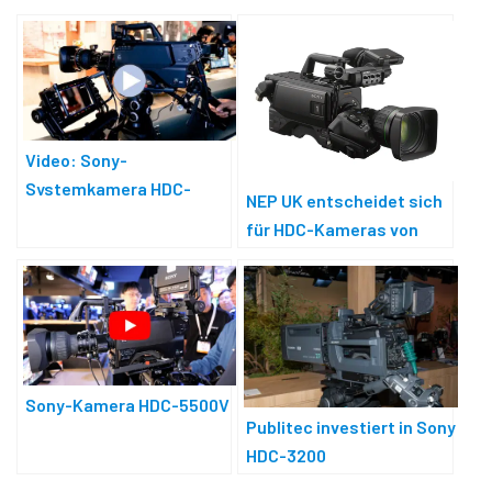
Video: Sony-
Systemkamera HDC-
NEP UK entscheidet sich
F5500V für mehr
für HDC-Kameras von
Schärfentiefe
Sony
Sony-Kamera HDC-5500V
Publitec investiert in Sony
HDC-3200