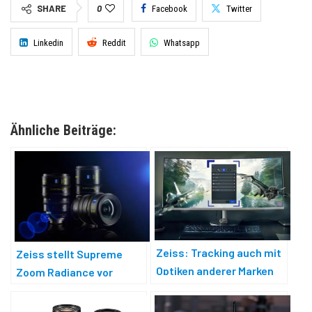
SHARE
0
Facebook
Twitter
Linkedin
Reddit
Whatsapp
Ähnliche Beiträge:
Zeiss: Tracking auch mit
Zeiss stellt Supreme
Optiken anderer Marken
Zoom Radiance vor