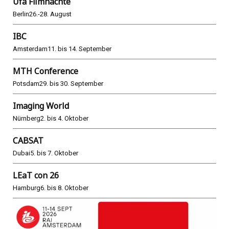
Ufa Filmnächte
Berlin
26.-28. August
IBC
Amsterdam
11. bis 14. September
MTH Conference
Potsdam
29. bis 30. September
Imaging World
Nürnberg
2. bis 4. Oktober
CABSAT
Dubai
5. bis 7. Oktober
LEaT con 26
Hamburg
6. bis 8. Oktober