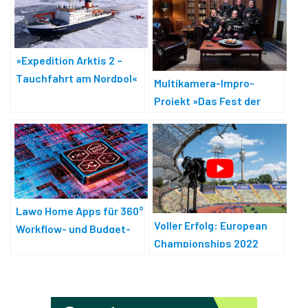
»Expedition Arktis 2 –
Tauchfahrt am Nordpol«
Multikamera-Impro-
Projekt »Das Fest der
Liebe«
Lawo Home Apps für 360°
Voller Erfolg: European
Workflow- und Budget-
Championships 2022
Elastizität