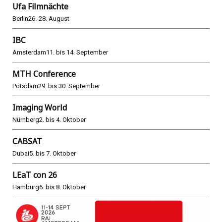
Ufa Filmnächte
Berlin
26.-28. August
IBC
Amsterdam
11. bis 14. September
MTH Conference
Potsdam
29. bis 30. September
Imaging World
Nürnberg
2. bis 4. Oktober
CABSAT
Dubai
5. bis 7. Oktober
LEaT con 26
Hamburg
6. bis 8. Oktober