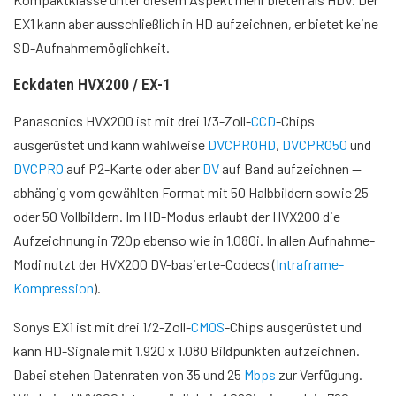
EX1 kann aber ausschließlich in HD aufzeichnen, er bietet keine
SD-Aufnahmemöglichkeit.
Eckdaten HVX200 / EX-1
Panasonics HVX200 ist mit drei 1/3-Zoll-
CCD
-Chips
ausgerüstet und kann wahlweise
DVCPROHD
,
DVCPRO50
und
DVCPRO
auf P2-Karte oder aber
DV
auf Band aufzeichnen —
abhängig vom gewählten Format mit 50 Halbbildern sowie 25
oder 50 Vollbildern. Im HD-Modus erlaubt der HVX200 die
Aufzeichnung in
720p
ebenso wie in
1.080
i. In allen Aufnahme-
Modi nutzt der HVX200 DV-basierte-Codecs (
Intraframe-
Kompression
).
Sonys EX1 ist mit drei 1/2-Zoll-
CMOS
-Chips ausgerüstet und
kann HD-Signale mit 1.920 x 1.080 Bildpunkten aufzeichnen.
Dabei stehen Datenraten von 35 und 25
Mbps
zur Verfügung.