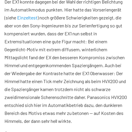
Der EX1 konnte dagegen bei der Wahl der richtigen Belichtung
im Automatikmodus punkten. Hier hatte das Vorseriengerät
(siehe
Einzeltest
) noch größere Schwierigkeiten gezeigt, die
aber von den Sony-Ingenieuren bis zur Serienfertigung so gut
kompensiert wurden, dass der EX1 nun selbst in
Extremsituationen eine gute Figur macht: Bei einem
Gegenlicht-Motiv mit extrem diffusem, winterlichem
Mittagslicht fand der EX den besseren Kompromiss zwischen
Himmel und entgegenkommenden Spaziergängern. Auch bei
der Wiedergabe der Kontraste hatte der EX1 Oberwasser: Der
Himmel hatte einen Tick mehr Zeichnung als beim HVX200 und
die Spaziergänger kamen trotzdem nicht als schwarze
zweidimensionale Scherenschnitte daher. Panasonics HVX200
entschied sich hier im Automatikbetrieb dazu, den dunkleren
Bereich des Motivs etwas mehr zu betonen — auf Kosten des
Himmels, der dann sehr hell wirkte.