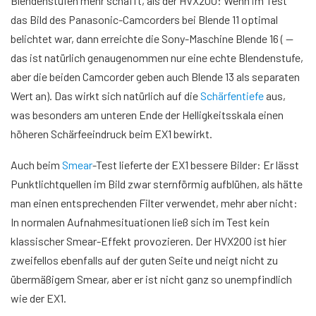
Blendenstufen mehr schafft, als der HVX200: Wenn im Test
das Bild des Panasonic-Camcorders bei Blende 11 optimal
belichtet war, dann erreichte die Sony-Maschine Blende 16 ( —
das ist natürlich genaugenommen nur eine echte Blendenstufe,
aber die beiden Camcorder geben auch Blende 13 als separaten
Wert an). Das wirkt sich natürlich auf die
Schärfentiefe
aus,
was besonders am unteren Ende der Helligkeitsskala einen
höheren Schärfeeindruck beim EX1 bewirkt.
Auch beim
Smear
-Test lieferte der EX1 bessere Bilder: Er lässt
Punktlichtquellen im Bild zwar sternförmig aufblühen, als hätte
man einen entsprechenden Filter verwendet, mehr aber nicht:
In normalen Aufnahmesituationen ließ sich im Test kein
klassischer Smear-Effekt provozieren. Der HVX200 ist hier
zweifellos ebenfalls auf der guten Seite und neigt nicht zu
übermäßigem Smear, aber er ist nicht ganz so unempfindlich
wie der EX1.