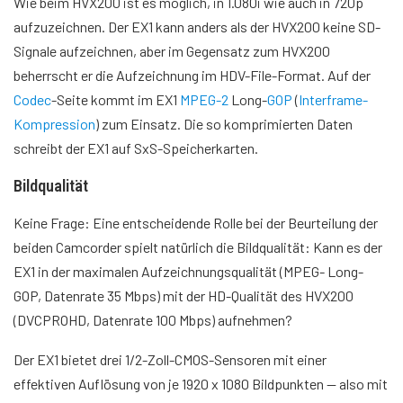
Wie beim HVX200 ist es möglich, in 1.080i wie auch in 720p
aufzuzeichnen. Der EX1 kann anders als der HVX200 keine SD-
Signale aufzeichnen, aber im Gegensatz zum HVX200
beherrscht er die Aufzeichnung im HDV-File-Format. Auf der
Codec
-Seite kommt im EX1
MPEG-2
Long-
GOP
(
Interframe-
Kompression
) zum Einsatz. Die so komprimierten Daten
schreibt der EX1 auf SxS-Speicherkarten.
Bildqualität
Keine Frage: Eine entscheidende Rolle bei der Beurteilung der
beiden Camcorder spielt natürlich die Bildqualität: Kann es der
EX1 in der maximalen Aufzeichnungsqualität (MPEG- Long-
GOP, Datenrate 35 Mbps) mit der HD-Qualität des HVX200
(DVCPROHD, Datenrate 100 Mbps) aufnehmen?
Der EX1 bietet drei 1/2-Zoll-CMOS-Sensoren mit einer
effektiven Auflösung von je 1920 x 1080 Bildpunkten — also mit