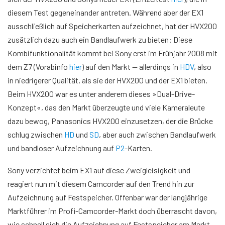
diesem Test gegeneinander antreten. Während aber der EX1
ausschließlich auf Speicherkarten aufzeichnet, hat der HVX200
zusätzlich dazu auch ein Bandlaufwerk zu bieten: Diese
Kombifunktionalität kommt bei Sony erst im Frühjahr 2008 mit
dem Z7 (Vorabinfo
hier
) auf den Markt — allerdings in
HDV
, also
in niedrigerer Qualität, als sie der HVX200 und der EX1 bieten.
Beim HVX200 war es unter anderem dieses »Dual-Drive-
Konzept«, das den Markt überzeugte und viele Kameraleute
dazu bewog, Panasonics HVX200 einzusetzen, der die Brücke
schlug zwischen
HD
und
SD
, aber auch zwischen Bandlaufwerk
und bandloser Aufzeichnung auf
P2
-Karten.
Sony verzichtet beim EX1 auf diese Zweigleisigkeit und
reagiert nun mit diesem Camcorder auf den Trend hin zur
Aufzeichnung auf Festspeicher. Offenbar war der langjährige
Marktführer im Profi-Camcorder-Markt doch überrascht davon,
wie schnell sich die Aufzeichnung auf Festspeicher am Markt