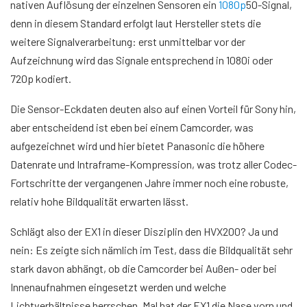
nativen Auflösung der einzelnen Sensoren ein
1080p
50-Signal,
denn in diesem Standard erfolgt laut Hersteller stets die
weitere Signalverarbeitung: erst unmittelbar vor der
Aufzeichnung wird das Signale entsprechend in 1080i oder
720p kodiert.
Die Sensor-Eckdaten deuten also auf einen Vorteil für Sony hin,
aber entscheidend ist eben bei einem Camcorder, was
aufgezeichnet wird und hier bietet Panasonic die höhere
Datenrate und Intraframe-Kompression, was trotz aller Codec-
Fortschritte der vergangenen Jahre immer noch eine robuste,
relativ hohe Bildqualität erwarten lässt.
Schlägt also der EX1 in dieser Disziplin den HVX200? Ja und
nein: Es zeigte sich nämlich im Test, dass die Bildqualität sehr
stark davon abhängt, ob die Camcorder bei Außen- oder bei
Innenaufnahmen eingesetzt werden und welche
Lichtverhältnisse herrschen. Mal hat der EX1 die Nase vorn und