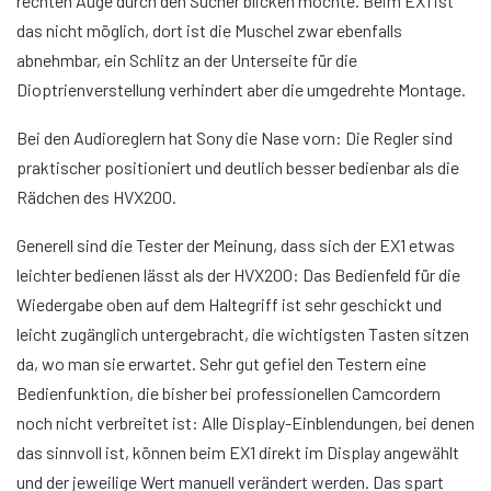
rechten Auge durch den Sucher blicken möchte. Beim EX1 ist
das nicht möglich, dort ist die Muschel zwar ebenfalls
abnehmbar, ein Schlitz an der Unterseite für die
Dioptrienverstellung verhindert aber die umgedrehte Montage.
Bei den Audioreglern hat Sony die Nase vorn: Die Regler sind
praktischer positioniert und deutlich besser bedienbar als die
Rädchen des HVX200.
Generell sind die Tester der Meinung, dass sich der EX1 etwas
leichter bedienen lässt als der HVX200: Das Bedienfeld für die
Wiedergabe oben auf dem Haltegriff ist sehr geschickt und
leicht zugänglich untergebracht, die wichtigsten Tasten sitzen
da, wo man sie erwartet. Sehr gut gefiel den Testern eine
Bedienfunktion, die bisher bei professionellen Camcordern
noch nicht verbreitet ist: Alle Display-Einblendungen, bei denen
das sinnvoll ist, können beim EX1 direkt im Display angewählt
und der jeweilige Wert manuell verändert werden. Das spart