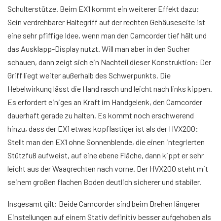
Schulterstütze. Beim EX1 kommt ein weiterer Effekt dazu:
Sein verdrehbarer Haltegriff auf der rechten Gehäuseseite ist
eine sehr pfiffige Idee, wenn man den Camcorder tief hält und
das Ausklapp-Display nutzt. Will man aber in den Sucher
schauen, dann zeigt sich ein Nachteil dieser Konstruktion: Der
Griff liegt weiter außerhalb des Schwerpunkts. Die
Hebelwirkung lässt die Hand rasch und leicht nach links kippen.
Es erfordert einiges an Kraft im Handgelenk, den Camcorder
dauerhaft gerade zu halten. Es kommt noch erschwerend
hinzu, dass der EX1 etwas kopflastiger ist als der HVX200:
Stellt man den EX1 ohne Sonnenblende, die einen integrierten
Stützfuß aufweist, auf eine ebene Fläche, dann kippt er sehr
leicht aus der Waagrechten nach vorne. Der HVX200 steht mit
seinem großen flachen Boden deutlich sicherer und stabiler.
Insgesamt gilt: Beide Camcorder sind beim Drehen längerer
Einstellungen auf einem Stativ definitiv besser aufgehoben als