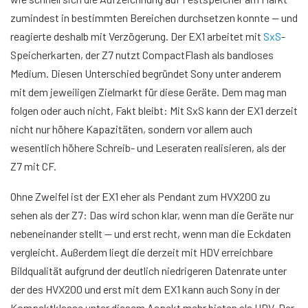
zumindest in bestimmten Bereichen durchsetzen konnte — und
reagierte deshalb mit Verzögerung. Der EX1 arbeitet mit
SxS
-
Speicherkarten, der Z7 nutzt
CompactFlash
als bandloses
Medium. Diesen Unterschied begründet Sony unter anderem
mit dem jeweiligen Zielmarkt für diese Geräte. Dem mag man
folgen oder auch nicht, Fakt bleibt: Mit SxS kann der EX1 derzeit
nicht nur höhere Kapazitäten, sondern vor allem auch
wesentlich höhere Schreib- und Leseraten realisieren, als der
Z7 mit CF.
Ohne Zweifel ist der EX1 eher als Pendant zum HVX200 zu
sehen als der Z7: Das wird schon klar, wenn man die Geräte nur
nebeneinander stellt — und erst recht, wenn man die Eckdaten
vergleicht. Außerdem liegt die derzeit mit HDV erreichbare
Bildqualität aufgrund der deutlich niedrigeren Datenrate unter
der des HVX200 und erst mit dem EX1 kann auch Sony in der
Kompaktklasse unter diesem Aspekt mehr bieten als HDV. Der