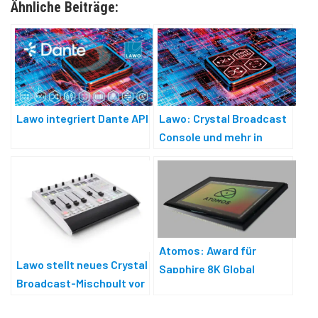
Ähnliche Beiträge:
Lawo integriert Dante API
Lawo: Crystal Broadcast
Console und mehr in
Barcelona
Atomos: Award für
Lawo stellt neues Crystal
Sapphire 8K Global
Broadcast-Mischpult vor
Shutter