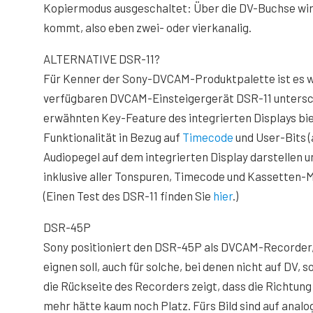
Kopiermodus ausgeschaltet: Über die DV-Buchse wird 
kommt, also eben zwei- oder vierkanalig.
ALTERNATIVE DSR-11?
Für Kenner der Sony-DVCAM-Produktpalette ist es wic
verfügbaren DVCAM-Einsteigergerät DSR-11 untersch
erwähnten Key-Feature des integrierten Displays bie
Funktionalität in Bezug auf
Timecode
und User-Bits (
Audiopegel auf dem integrierten Display darstellen
inklusive aller Tonspuren, Timecode und Kassetten-
(Einen Test des DSR-11 finden Sie
hier
.)
DSR-45P
Sony positioniert den DSR-45P als DVCAM-Recorder, d
eignen soll, auch für solche, bei denen nicht auf DV,
die Rückseite des Recorders zeigt, dass die Richtun
mehr hätte kaum noch Platz. Fürs Bild sind auf anal