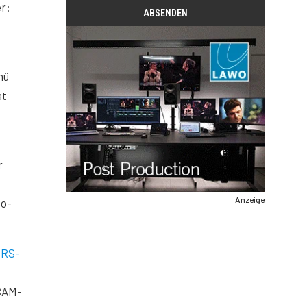
r:
nü
at
r
Anzeige
eo-
r
RS-
VCAM-