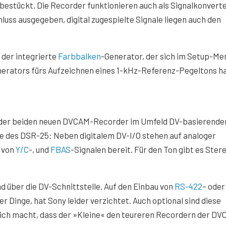
bestückt. Die Recorder funktionieren auch als Signalkonverte
uss ausgegeben, digital zugespielte Signale liegen auch den
 der integrierte
Farbbalken
-Generator, der sich im Setup-Me
enerators fürs Aufzeichnen eines 1-kHz-Referenz-Pegeltons h
n der beiden neuen DVCAM-Recorder im Umfeld DV-basierende
te des DSR-25: Neben digitalem DV-I/O stehen auf analoger
n von
Y/C
-, und
FBAS
-Signalen bereit. Für den Ton gibt es Ster
nd über die DV-Schnittstelle. Auf den Einbau von
RS-422
– ode
 Dinge, hat Sony leider verzichtet. Auch optional sind diese
tlich macht, dass der »Kleine« den teureren Recordern der D