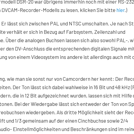
ermodell DSR-20 war übrigens immerhin noch mit einer RS-23
en DVCAM-Recorder-Modells zu lesen, klicken Sie bitte
hier
.)
Er lässt sich zwischen PAL und NTSC umschalten. Je nach St
e verhält er sich in Bezug auf Farbsystem, Zeilenzahl und
. Über die analogen Buchsen lassen sich also sowohl PAL-, w
r den DV-Anschluss die entsprechenden digitalen Signale mi
rung von einem Videosystem ins andere ist allerdings auch mit
ng, wie man sie sonst nur von Camcordern her kennt: Der Rec
ten. Der Ton lässt sich dabei wahlweise in 16 Bit und 48 kHz (
dern, die in 12 Bit aufgezeichnet wurden, lassen sich mit Hilfe 
tonen. Bei der Wiedergabe lässt sich entweder der Ton von Sp
ereobuchsen wiedergeben. Als dritte Möglichkeit sieht der Re
eift und 1/3 gemeinsam auf der einen Cinchbuchse sowie 2/4
Audio- Einstellmöglichkeiten und Beschränkungen sind im rein