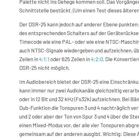
Palette nicht ins Gehege kommen soll. Das Vorgäng
Schnittstelle bestückt. (Um einen Test dieses älter
Der DSR-25 kann jedoch auf anderer Ebene punkten: 
des entsprechenden Schalters auf der Geräterückseit
Timecode wie eine PAL- oder wie eine NTSC-Maschine
auch NTSC-Signale wiedergeben und aufzeichnen, übe
Zeilen in
4:1:1
oder 625 Zeilen in
4:2:0
. Die Konvertie
DSR-25 nicht möglich.
Im Audiobereich bietet der DSR-25 eine Einschränku
kann immer nur zwei Audiokanäle gleichzeitig verarbei
oder in 12 Bit und 32 kHz (Fs32k) aufzeichnen. Bei Bän
Dub-Funktion die Tonspuren 3 und 4 nachträglich ver
und 2 oder aber der Ton von Spur 3 und 4 über die St
einen Mixed-Modus vor, der alle vier Tonspuren abgr
gemeinsam auf der anderen ausgibt. Wichtig: Diese 