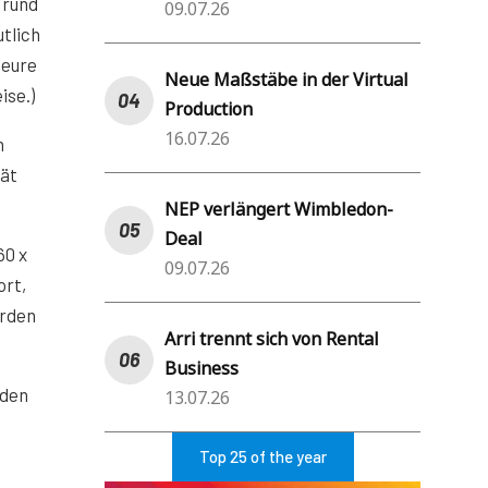
 rund
09.07.26
tlich
teure
Neue Maßstäbe in der Virtual
ise.)
Production
16.07.26
n
rät
NEP verlängert Wimbledon-
Deal
60 x
09.07.26
ort,
erden
Arri trennt sich von Rental
Business
iden
13.07.26
Top 25 of the year