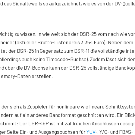
das Signal jeweils so aufgezeichnet, wie es von der DV-Quell
htig zu wissen, in wie weit sich der DSR-25 vom nach wie vo
eidet (aktueller Brutto-Listenpreis 3.354 Euro): Neben dem
tet der DSR-25 in Gegensatz zum DSR-11 die vollständige int
allerdings auch keine Timecode-Buchse). Zudem lässt sich der
 und über die DV-Buchse kann der DSR-25 vollständige Bandkop
Memory-Daten erstellen.
er sich als Zuspieler für nonlineare wie lineare Schnittsyst
 sondern auf ein anderes Bandformat geschnitten wird. Ein Blic
g stimmt: Der DSR-45P ist mit zahlreichen Anschlüssen geseg
oger Seite Ein- und Ausgangsbuchsen für
YUV
-, Y/C- und FBAS-