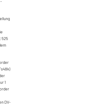
2-
ellung
ie
t 525
 dem
order
Fs48k)
der
ur 1
corder
en DV-