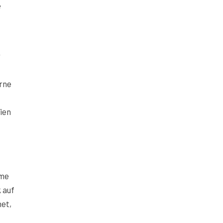
e
r
erne
ien
eme
k auf
net,