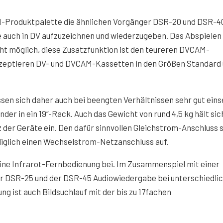
-Produktpalette die ähnlichen Vorgänger DSR-20 und DSR-40
ie auch in DV aufzuzeichnen und wiederzugeben. Das Abspielen
t möglich, diese Zusatzfunktion ist den teureren DVCAM-
kzeptieren DV- und DVCAM-Kassetten in den Größen Standard
sen sich daher auch bei beengten Verhältnissen sehr gut ein
er in ein 19“-Rack. Auch das Gewicht von rund 4,5 kg hält sich
 der Geräte ein. Den dafür sinnvollen Gleichstrom-Anschluss 
diglich einen Wechselstrom-Netzanschluss auf.
ne Infrarot-Fernbedienung bei. Im Zusammenspiel mit einer
er DSR-25 und der DSR-45 Audiowiedergabe bei unterschiedli
g ist auch Bildsuchlauf mit der bis zu 17fachen