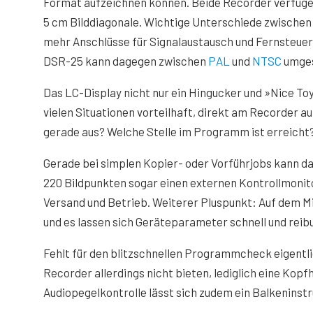
Format aufzeichnen können. Beide Recorder verfügen
5 cm Bilddiagonale. Wichtige Unterschiede zwischen
mehr Anschlüsse für Signalaustausch und Fernsteuer
DSR-25 kann dagegen zwischen
PAL
und
NTSC
umges
Das LC-Display nicht nur ein Hingucker und »Nice Toy
vielen Situationen vorteilhaft, direkt am Recorder au
gerade aus? Welche Stelle im Programm ist erreicht
Gerade bei simplen Kopier- oder Vorführjobs kann das
220 Bildpunkten sogar einen externen Kontrollmonito
Versand und Betrieb. Weiterer Pluspunkt: Auf dem M
und es lassen sich Geräteparameter schnell und reib
Fehlt für den blitzschnellen Programmcheck eigentli
Recorder allerdings nicht bieten, lediglich eine Kopf
Audiopegelkontrolle lässt sich zudem ein Balkeninst