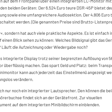
 auf dem Frontpanel über einen integrierten LC-Monitor mit
 den beiden Geräten: Der 6.524 Euro teure DSR-45P bietet deu
ung sowie eine umfangreichere Audiosektion. Der 4.806 Euro 
chaltet werden. (Die genannten Preise sind Brutto-Listenpre
«, sondern hat auch viele praktische Aspekte. Es ist einfach i
f einen Blick sehen zu können: Welches Bildsignal gibt das Ge
? Läuft die Aufzeichnung oder Wiedergabe noch?
 integrierte Display trotz seiner begrenzten Auflösung von 5
r überflüssig machen. Das spart Geld und Platz: beim Transp
inimonitor kann auch jederzeit das Einstellmenü angezeigt w
ungslos verändern.
ch nur noch ein integrierter Lautsprecher. Den können die be
hörerbuchse findet sich an der Gerätefront. Zur visuellen
rument auf dem integrierten Minibildschirm einblenden.