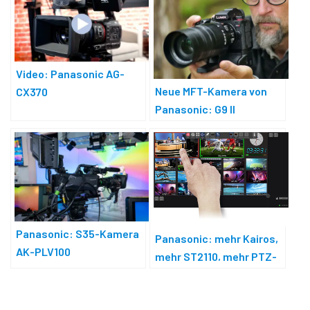
Video: Panasonic AG-
Neue MFT-Kamera von
CX370
Panasonic: G9 II
Panasonic: S35-Kamera
Panasonic: mehr Kairos,
AK-PLV100
mehr ST2110, mehr PTZ-
Kameras