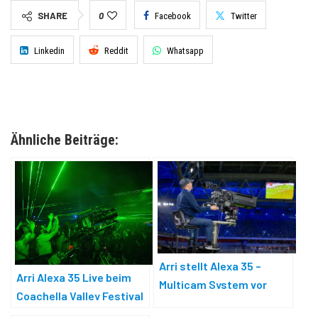
SHARE
0
Facebook
Twitter
Linkedin
Reddit
Whatsapp
Ähnliche Beiträge:
Arri stellt Alexa 35 –
Arri Alexa 35 Live beim
Multicam System vor
Coachella Valley Festival