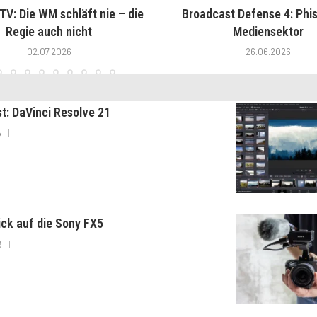
V: Die WM schläft nie – die
Broadcast Defense 4: Phis
Regie auch nicht
Mediensektor
02.07.2026
26.06.2026
st: DaVinci Resolve 21
6
lick auf die Sony FX5
6