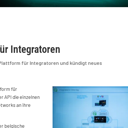
ür Integratoren
lattform für Integratoren und kündigt neues
form für
er API die einzelnen
tworks an ihre
er belgische