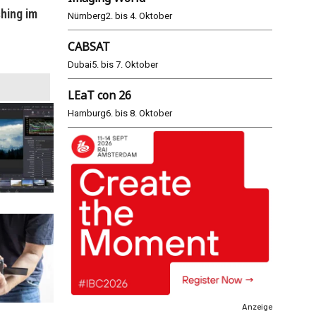
hing im
WM 2026: ARD und ZDF im Remote-
E
Nürnberg
2. bis 4. Oktober
Modus
CABSAT
25.06.2026
Dubai
5. bis 7. Oktober
LEaT con 26
Hamburg
6. bis 8. Oktober
Anzeige