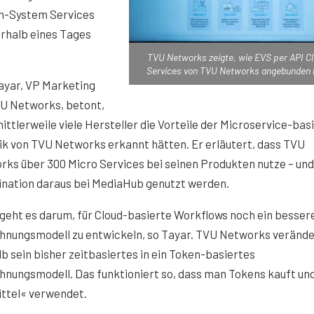
um-System Services
erhalb eines Tages
TVU Networks zeigte, wie EVS per API C
Services von TVU Networks angebunden 
ayar, VP Marketing
VU Networks, betont,
ittlerweile viele Hersteller die Vorteile der Microservice-bas
k von TVU Networks erkannt hätten. Er erläutert, dass TVU
ks über 300 Micro Services bei seinen Produkten nutze – und
nation daraus bei MediaHub genutzt werden.
geht es darum, für Cloud-basierte Workflows noch ein besser
hnungsmodell zu entwickeln, so Tayar. TVU Networks veränd
b sein bisher zeitbasiertes in ein Token-basiertes
nungsmodell. Das funktioniert so, dass man Tokens kauft und
ittel« verwendet.