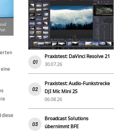
loud
hat.
ierten
Praxistest: DaVinci Resolve 21
30.07.26
 eine
Praxistest: Audio-Funkstrecke
es
DJI Mic Mini 2S
ere
06.08.26
 diese
Broadcast Solutions
übernimmt BFE