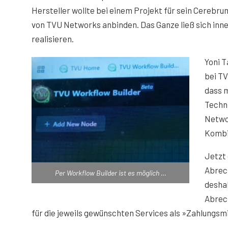
Hersteller wollte bei einem Projekt für sein Cerebr
von TVU Networks anbinden. Das Ganze ließ sich inn
realisieren.
Yoni T
bei T
dass m
Techni
Networ
Kombi
Jetzt 
Abrec
Per Workflow Builder ist es möglich …
deshal
Abrech
für die jeweils gewünschten Services als »Zahlungsm