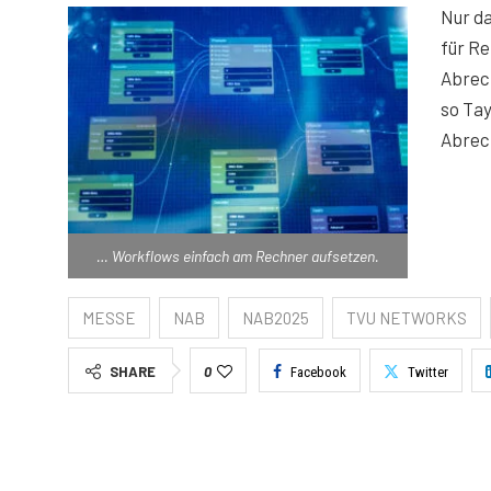
Nur da
für Re
Abrech
so Tay
Abrec
… Workflows einfach am Rechner aufsetzen.
MESSE
NAB
NAB2025
TVU NETWORKS
SHARE
0
Facebook
Twitter