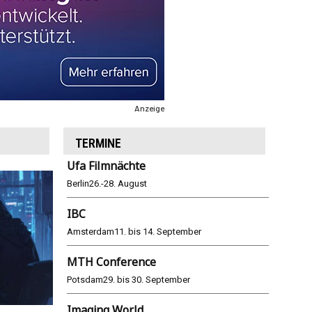
Anzeige
TERMINE
Ufa Filmnächte
Berlin
26.-28. August
IBC
Amsterdam
11. bis 14. September
MTH Conference
Potsdam
29. bis 30. September
Imaging World