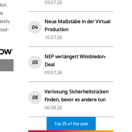
09.07.26
ion,
ne
ssiv,
Neue Maßstäbe in der Virtual
Production
loud-
16.07.26
NEP verlängert Wimbledon-
Deal
09.07.26
Verlosung: Sicherheitslücken
finden, bevor es andere tun
06.08.26
Top 25 of the year