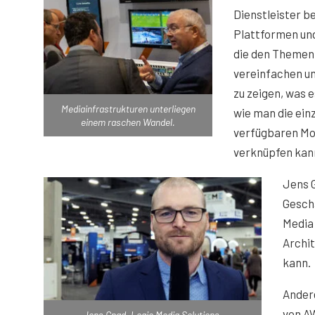
Dienstleister b
Plattformen und
die den Themen
vereinfachen un
zu zeigen, was e
Mediainfrastrukturen unterliegen
wie man die ein
einem raschen Wandel.
verfügbaren Mod
verknüpfen kan
Jens 
Gesch
Media 
Archit
kann.
Andere
von A
Jens Gnad, Logic Media Solutions.