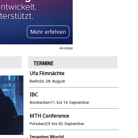
Anzeige
TERMINE
Ufa Filmnächte
Berlin
26.-28. August
IBC
Amsterdam
11. bis 14. September
MTH Conference
Potsdam
29. bis 30. September
Imaging World