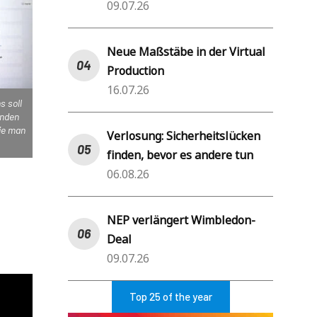
09.07.26
Neue Maßstäbe in der Virtual
Production
16.07.26
s soll
unden
wie man
Verlosung: Sicherheitslücken
finden, bevor es andere tun
06.08.26
NEP verlängert Wimbledon-
Deal
09.07.26
Top 25 of the year