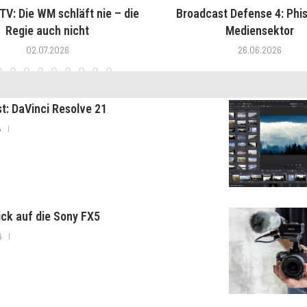
V: Die WM schläft nie – die
Broadcast Defense 4: Phis
Regie auch nicht
Mediensektor
02.07.2026
26.06.2026
st: DaVinci Resolve 21
6
lick auf die Sony FX5
6