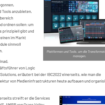
egonnen,
 Tools anzubieten,
bereich
d ordnen sollen: um
s prinzipiell gibt und
zelnen im Markt
ule sinnvoll
n.
Plattformen und Tools, um die Transformat
managen.
Gnad,
äftsführer von Logic
Solutions, erläutert bei der IBC2022 einerseits, wie man die
ektur von Medieninfrastrukturen heute aufbauen und organis
rseits streift er die Services
WS, AMPP von Grass Valley,