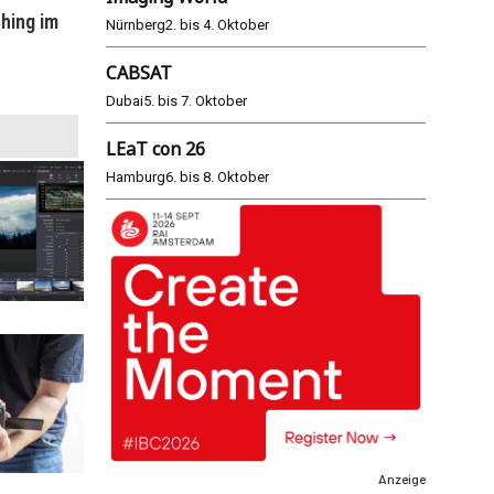
hing im
WM 2026: ARD und ZDF im Remote-
E
Nürnberg
2. bis 4. Oktober
Modus
CABSAT
25.06.2026
Dubai
5. bis 7. Oktober
LEaT con 26
Hamburg
6. bis 8. Oktober
Anzeige