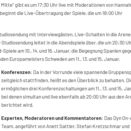
 Mitte” gibt es um 17:30 Uhr live mit Moderationen von Hannah
beginnt die Live-Übertragung der Spiele, die um 18:00 Uhr
Studiosendung mit Interviewgästen, Live-Schalten in die Arene
e Studiosendung leitet in die Abendspiele über, die um 20:30 U
Spiele am 10., 14. und 16. Januar, die Begegnung Spanien geg
nden Europameisters Schweden am 11., 13. und 15. Januar.
Konferenzen
: Da in der Vorrunde viele spannende Gruppens
zeitgleich stattfinden, heißt es den Überblick zu behalten. D
ermöglichen drei Konferenzschaltungen am 11., 13. und 15. Ja
bei denen simultan und live ebenfalls ab 20:00 Uhr aus den A
berichtet wird.
Experten, Moderatoren und Kommentatoren
: Das Dyn On-
Team, angeführt von Anett Sattler, Stefan Kretzschmar und