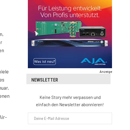
n,
hr
en
piele
Anzeige
ies
NEWSLETTER
nuar,
renen
Keine Story mehr verpassen und
einfach den Newsletter abonnieren!
Air-