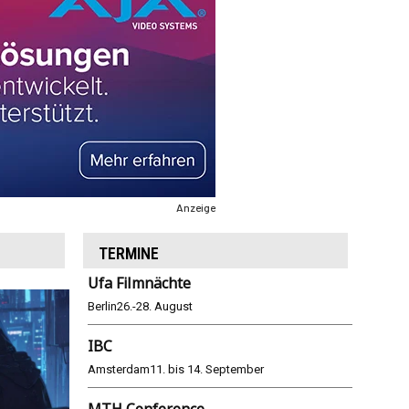
Anzeige
TERMINE
Ufa Filmnächte
Berlin
26.-28. August
IBC
Amsterdam
11. bis 14. September
MTH Conference