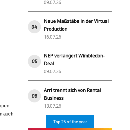
09.07.26
Neue Maßstäbe in der Virtual
Production
16.07.26
NEP verlängert Wimbledon-
Deal
09.07.26
Arri trennt sich von Rental
Business
uppen
13.07.26
en auch
Top 25 of the year