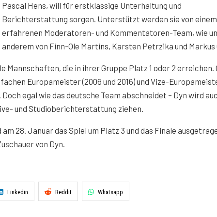
Pascal Hens, will für erstklassige Unterhaltung und
Berichterstattung sorgen. Unterstützt werden sie von einem
erfahrenen Moderatoren- und Kommentatoren-Team, wie un
anderem von Finn-Ole Martins, Karsten Petrzika und Markus 
lle Mannschaften, die in ihrer Gruppe Platz 1 oder 2 erreichen.
eifachen Europameister (2006 und 2016) und Vize-Europameist
 Doch egal wie das deutsche Team abschneidet – Dyn wird auc
Live- und Studioberichterstattung ziehen.
 am 28. Januar das Spiel um Platz 3 und das Finale ausgetrage
Zuschauer von Dyn.
Linkedin
Reddit
Whatsapp