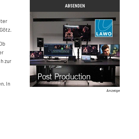
ter
Götz.
 Ob
er
h zur
n. In
Anzeige