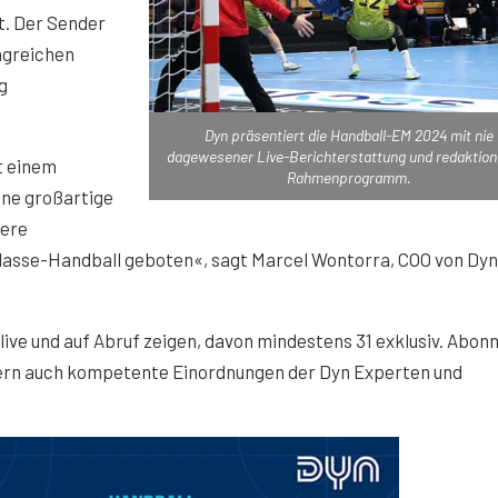
t. Der Sender
angreichen
g
Dyn präsentiert die Handball-EM 2024 mit nie
dagewesener Live-Berichterstattung und redaktion
it einem
Rahmenprogramm.
ine großartige
sere
asse-Handball geboten«, sagt Marcel Wontorra, COO von Dyn
 live und auf Abruf zeigen, davon mindestens 31 exklusiv. Abo
ern auch kompetente Einordnungen der Dyn Experten und