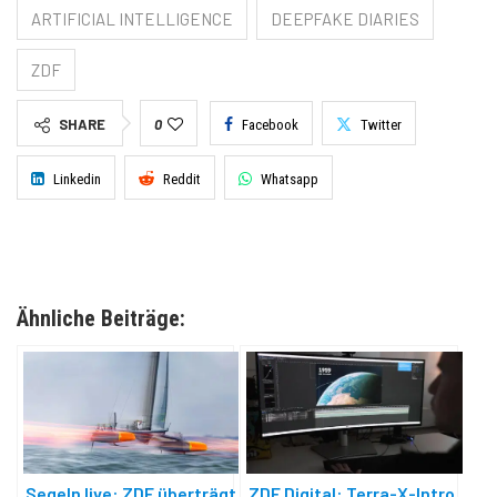
ARTIFICIAL INTELLIGENCE
DEEPFAKE DIARIES
ZDF
SHARE
0
Facebook
Twitter
Linkedin
Reddit
Whatsapp
Ähnliche Beiträge:
Segeln live: ZDF überträgt
ZDF Digital: Terra-X-Intro