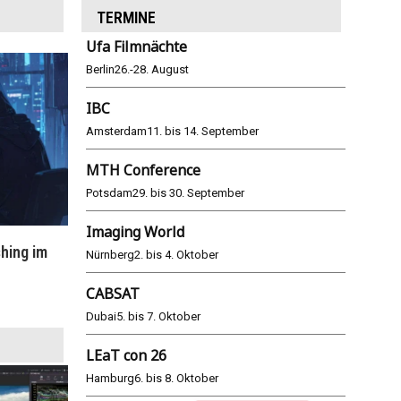
TERMINE
Ufa Filmnächte
Berlin
26.-28. August
IBC
Amsterdam
11. bis 14. September
MTH Conference
Potsdam
29. bis 30. September
Imaging World
hing im
WM 2026: ARD und ZDF im Remote-
E
Nürnberg
2. bis 4. Oktober
Modus
CABSAT
25.06.2026
Dubai
5. bis 7. Oktober
LEaT con 26
Hamburg
6. bis 8. Oktober