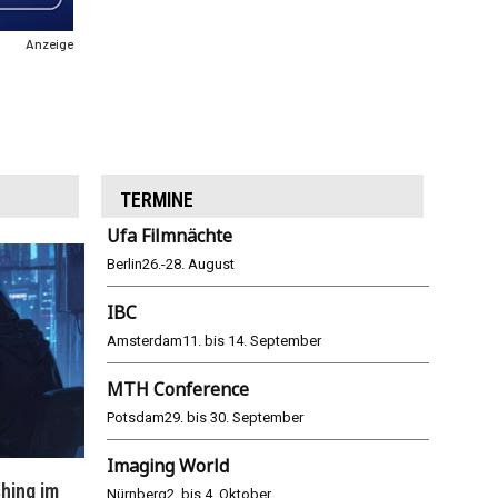
Anzeige
TERMINE
Ufa Filmnächte
Berlin
26.-28. August
IBC
Amsterdam
11. bis 14. September
MTH Conference
Potsdam
29. bis 30. September
Imaging World
hing im
WM 2026: ARD und ZDF im Remote-
E
Nürnberg
2. bis 4. Oktober