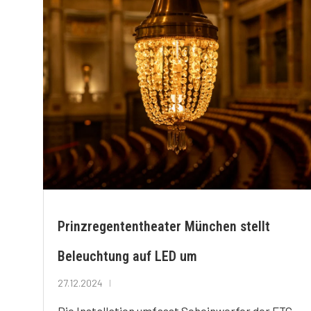
Prinzregententheater München stellt
Beleuchtung auf LED um
27.12.2024
Die Installation umfasst Scheinwerfer der ETC