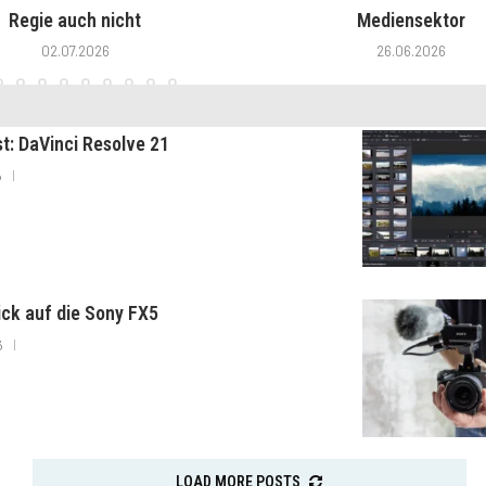
Regie auch nicht
Mediensektor
02.07.2026
26.06.2026
st: DaVinci Resolve 21
6
lick auf die Sony FX5
6
LOAD MORE POSTS