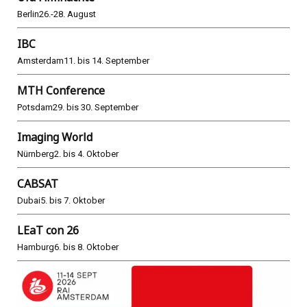
Berlin
26.-28. August
IBC
Amsterdam
11. bis 14. September
MTH Conference
Potsdam
29. bis 30. September
Imaging World
Nürnberg
2. bis 4. Oktober
CABSAT
Dubai
5. bis 7. Oktober
LEaT con 26
Hamburg
6. bis 8. Oktober