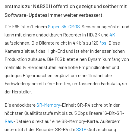
erstmals zur NAB2011 öffentlich gezeigt und seither mit
Software-Updates immer weiter verbessert.
Die F65 ist mit einem
Super-35
–
CMOS
-Sensor ausgerüstet und
kann mit einem andockbaren Recorder in HD, 2K und
4K
aufzeichnen. Die Bildrate reicht in 4K bis zu 120
fps
. Diese
Kamera zielt auf das High-End und ist eher in der szenischen
Produktion zuhause. Die F65 bietet einen Dynamikumfang von
mehr als 14 Blendenstufen, eine hohe Empfindlichkeit und
geringes Eigenrauschen, ergänzt um eine filmähnliche
Farbwiedergabe mit einer breiten, umfassenden Farbskala, so
der Hersteller.
Die andockbare
SR-Memory
-Einheit SR-R4 schreibt in der
höchsten Qualitätsstufe mit bis zu 5 Gbps lineare 16-Bit-SR-
Raw
-Dateien direkt auf eine SR-Memory-Karte. Außerdem
unterstützt der Recorder SR-R4 die
SStP
-Aufzeichnung