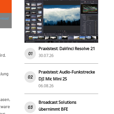
nload
n
Praxistest: DaVinci Resolve 21
ird.
30.07.26
Praxistest: Audio-Funkstrecke
klung
DJI Mic Mini 2S
06.08.26
lasen,
Broadcast Solutions
tware
übernimmt BFE
aus