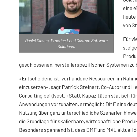
eine e
heute 
von St
Für vi
Daniel Clasen, Practice Lead Custom Software
Solutions.
steig
Produ
geschlossenen, herstellerspezifischen Systemen zu 
»Entscheidend ist, vorhandene Ressourcen im Rahme
einzusetzen«, sagt Patrick Steinert, Co-Autor und H
Consulting bei Qvest. »Statt Kapazitäten statisch für
Anwendungen vorzuhalten, ermöglicht DMF eine deutl
Nutzung über ganz unterschiedliche Szenarien hinwe
die Grundlage für skalierbare, wirtschaftliche Produ
Besonders spannend ist, dass DMF und MXL aktuell d