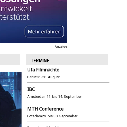
Anzeige
TERMINE
Ufa Filmnächte
Berlin
26.-28. August
IBC
Amsterdam
11. bis 14. September
MTH Conference
Potsdam
29. bis 30. September