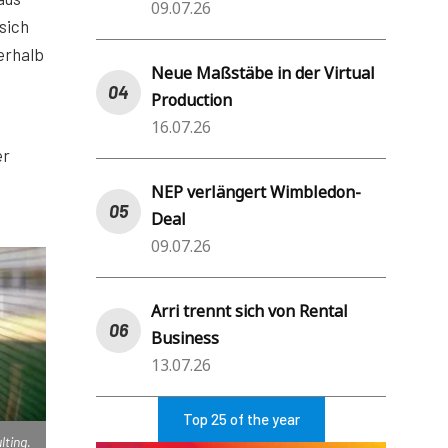
09.07.26
sich
nerhalb
Neue Maßstäbe in der Virtual
Production
16.07.26
er
NEP verlängert Wimbledon-
Deal
09.07.26
Arri trennt sich von Rental
Business
13.07.26
Top 25 of the year
lting.