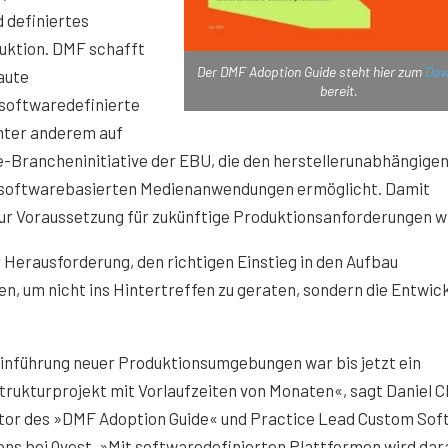
 definiertes
uktion. DMF schafft
Der DMF Adoption Guide steht hier zum
Dow
aute
bereit.
 softwaredefinierte
nter anderem auf
e-Brancheninitiative der EBU, die den herstellerunabhängige
n softwarebasierten Medienanwendungen ermöglicht. Damit
ur Voraussetzung für zukünftige Produktionsanforderungen w
 Herausforderung, den richtigen Einstieg in den Aufbau
n, um nicht ins Hintertreffen zu geraten, sondern die Entwic
inführung neuer Produktionsumgebungen war bis jetzt ein
trukturprojekt mit Vorlaufzeiten von Monaten«, sagt Daniel C
tor des »DMF Adoption Guide« und Practice Lead Custom Sof
ons bei Qvest. »Mit softwaredefinierten Plattformen wird dar