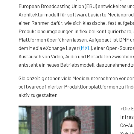
European Broadcasting Union (EBU) entwickeltes und
Architekturmodell für softwarebasierte Medienprod
einen Rahmen dafür, wie sich klassische, fest aufgeb
Produktionsumgebungen in flexibel konfigurierbare,
Plattformen überführen lassen. Aufgebaut ist DMF u
dem Media eXchange Layer (
MXL
), einer Open-Sourc
Austausch von Video, Audio und Metadaten zwische
entsteht ein neues Betriebsmodell, das zunehmend z
Gleichzeitig stehen viele Medienunternehmen vor der
softwaredefinierter Produktionsplattformen zu finde
aktiv zu gestalten.
»Die E
Infras
Co-Au
Soluti