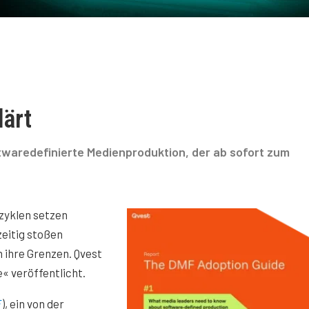
lärt
ftwaredefinierte Medienproduktion, der ab sofort zum
zyklen setzen
eitig stoßen
 ihre Grenzen. Qvest
« veröffentlicht.
F
), ein von der