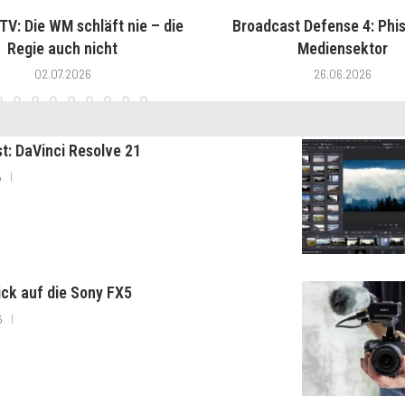
V: Die WM schläft nie – die
Broadcast Defense 4: Phis
Regie auch nicht
Mediensektor
02.07.2026
26.06.2026
st: DaVinci Resolve 21
6
lick auf die Sony FX5
6