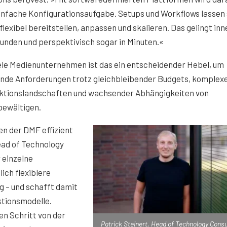
infache Konfigurationsaufgabe. Setups und Workflows lassen 
flexibel bereitstellen, anpassen und skalieren. Das gelingt in
unden und perspektivisch sogar in Minuten.«
ele Medienunternehmen ist das ein entscheidender Hebel, um
ende Anforderungen trotz gleichbleibender Budgets, komplex
ktionslandschaften und wachsender Abhängigkeiten von
bewältigen.
n der DMF effizient
ead of Technology
 einzelne
ich flexiblere
g – und schafft damit
ktionsmodelle.
en Schritt von der
Patrick Steinert, Head of Technology Consu