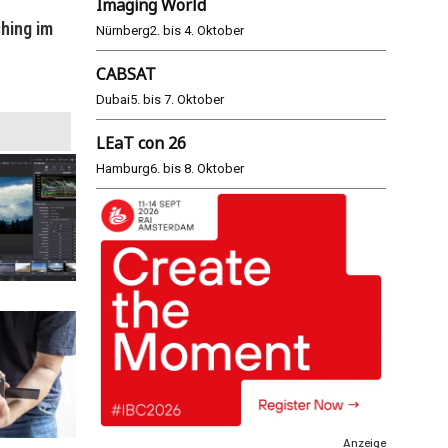
Imaging World
hing im
WM 2026: ARD und ZDF im Remote-
E
Nürnberg
2. bis 4. Oktober
Modus
CABSAT
25.06.2026
Dubai
5. bis 7. Oktober
LEaT con 26
Hamburg
6. bis 8. Oktober
Anzeige