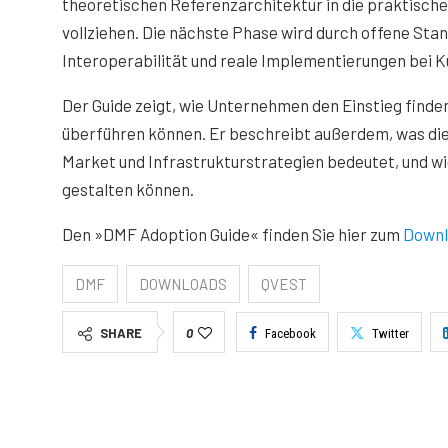
theoretischen Referenzarchitektur in die praktisc
vollziehen. Die nächste Phase wird durch offene Sta
Interoperabilität und reale Implementierungen bei K
Der Guide zeigt, wie Unternehmen den Einstieg finde
überführen können. Er beschreibt außerdem, was di
Market und Infrastrukturstrategien bedeutet, und w
gestalten können.
Den »DMF Adoption Guide« finden Sie hier zum
Downl
DMF
DOWNLOADS
QVEST
SHARE
0
Facebook
Twitter