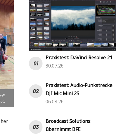
Praxistest: DaVinci Resolve 21
30.07.26
Praxistest: Audio-Funkstrecke
DJI Mic Mini 2S
all
06.08.26
lot.
Broadcast Solutions
cher
übernimmt BFE