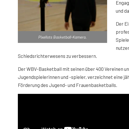
Engage
und d
Der Ei
profes
Pixellots Basketball-Kamera.
Spiel
nutzen
Schiedsrichterwesens zu verbessern.
Der WBV-Basketball mit seinen über 400 Vereinen un
Jugendspielerinnen und -spieler, verzeichnet eine j
Förderung des Jugend- und Frauenbasketballs.