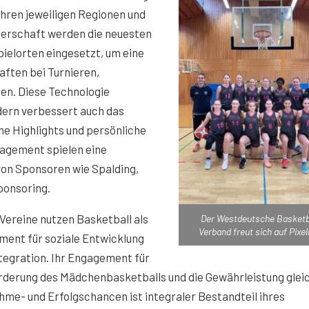
ihren jeweiligen Regionen und
nerschaft werden die neuesten
ielorten eingesetzt, um eine
ften bei Turnieren,
en. Diese Technologie
ndern verbessert auch das
e Highlights und persönliche
gagement spielen eine
von Sponsoren wie Spalding,
ponsoring.
Vereine nutzen Basketball als
Der Westdeutsche Basketb
Verband freut sich auf Pixel
ment für soziale Entwicklung
tegration. Ihr Engagement für
rderung des Mädchenbasketballs und die Gewährleistung glei
hme- und Erfolgschancen ist integraler Bestandteil ihres