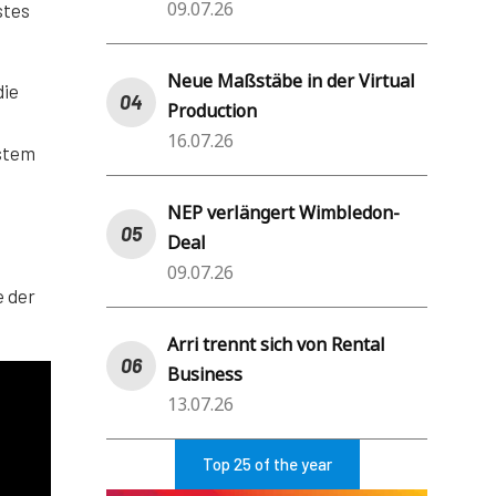
09.07.26
stes
Neue Maßstäbe in der Virtual
die
Production
16.07.26
ystem
NEP verlängert Wimbledon-
Deal
09.07.26
e der
Arri trennt sich von Rental
Business
13.07.26
Top 25 of the year