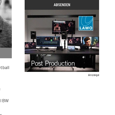
tball
Anzeige
«
ll BW
r