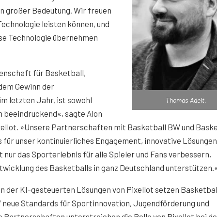
on großer Bedeutung. Wir freuen
 Technologie leisten können, und
iese Technologie übernehmen
enschaft für Basketball,
dem Gewinn der
m letzten Jahr, ist sowohl
Thomas Adelt.
ch beeindruckend«, sagte Alon
ellot. »Unsere Partnerschaften mit Basketball BW und Baske
 für unser kontinuierliches Engagement, innovative Lösungen
t nur das Sporterlebnis für alle Spieler und Fans verbessern,
twicklung des Basketballs in ganz Deutschland unterstützen.
on der KI-gesteuerten Lösungen von Pixellot setzen Basketba
 neue Standards für Sportinnovation, Jugendförderung und
 Partnerschaften unterstreichen die Rolle von Pixellot bei de