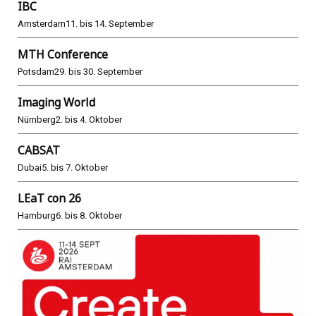
IBC
Amsterdam
11. bis 14. September
MTH Conference
Potsdam
29. bis 30. September
Imaging World
Nürnberg
2. bis 4. Oktober
CABSAT
Dubai
5. bis 7. Oktober
LEaT con 26
Hamburg
6. bis 8. Oktober