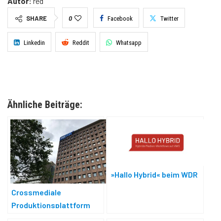
Autor:
red
SHARE
0
Facebook
Twitter
Linkedin
Reddit
Whatsapp
Ähnliche Beiträge:
»Hallo Hybrid« beim WDR
Crossmediale
Produktionsplattform
beim WDR