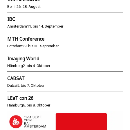
Berlin
26.-28. August
IBC
Amsterdam
11. bis 14. September
MTH Conference
Potsdam
29. bis 30. September
Imaging World
Nürnberg
2. bis 4. Oktober
CABSAT
Dubai
5. bis 7. Oktober
LEaT con 26
Hamburg
6. bis 8. Oktober