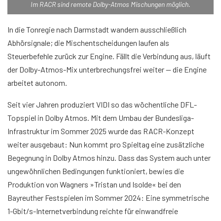
Im RACR sind remote Dolby-Atmos Mischungen möglich.
In die Tonregie nach Darmstadt wandern ausschließlich
Abhörsignale; die Mischentscheidungen laufen als
Steuerbefehle zurück zur Engine. Fällt die Verbindung aus, läuft
der Dolby-Atmos-Mix unterbrechungsfrei weiter — die Engine
arbeitet autonom.
Seit vier Jahren produziert VIDI so das wöchentliche DFL-
Topspiel in Dolby Atmos. Mit dem Umbau der Bundesliga-
Infrastruktur im Sommer 2025 wurde das RACR-Konzept
weiter ausgebaut: Nun kommt pro Spieltag eine zusätzliche
Begegnung in Dolby Atmos hinzu. Dass das System auch unter
ungewöhnlichen Bedingungen funktioniert, bewies die
Produktion von Wagners »Tristan und Isolde« bei den
Bayreuther Festspielen im Sommer 2024: Eine symmetrische
1-Gbit/s-Internetverbindung reichte für einwandfreie