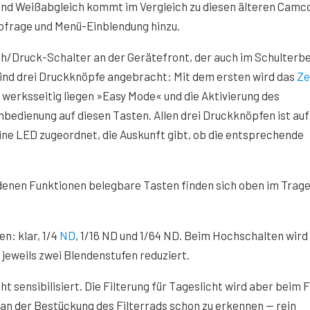
und Weißabgleich kommt im Vergleich zu diesen älteren Camc
abfrage und Menü-Einblendung hinzu.
Druck-Schalter an der Gerätefront, der auch im Schulterbe
 sind drei Druckknöpfe angebracht: Mit dem ersten wird das
Ze
, werksseitig liegen »Easy Mode« und die Aktivierung des
bedienung auf diesen Tasten. Allen drei Druckknöpfen ist auf
ne LED zugeordnet, die Auskunft gibt, ob die entsprechende
enen Funktionen belegbare Tasten finden sich oben im Trage
en: klar, 1/4
ND
, 1/16 ND und 1/64 ND. Beim Hochschalten wird
jeweils zwei Blendenstufen reduziert.
cht sensibilisiert. Die Filterung für Tageslicht wird aber beim 
n der Bestückung des Filterrads schon zu erkennen — rein