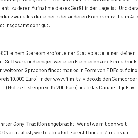
sieht, zu deren Aufnahme dieses Gerät in der Lage ist. Und dar
nder zweifellos den einen oder anderen Kompromiss beim Arb
st insgesamt sehr gut.
801, einem Stereomikrofon, einer Stativplatte, einer kleinen
-Software und einigen weiteren Kleinteilen aus. Ein gedruck
ben weiteren Sprachen findet man es in Form von PDFs auf eine
eis 19.900 Euro), in der www.film-tv-video.de den Camcorder
n L (Netto-Listenpreis 15.200 Euro) noch das Canon-Objektiv
hrter Sony-Tradition angebracht. Wer etwa mit den weit
ertraut ist, wird sich sofort zurechtfinden. Zu den vier