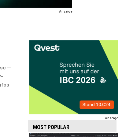
Anzeige
isc —
y-
nfos
Anzeige
MOST POPULAR