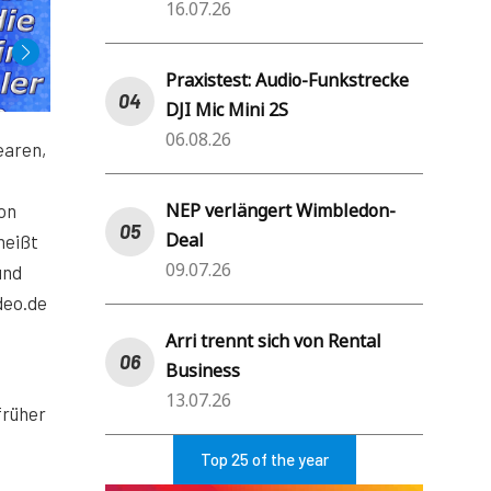
16.07.26
Praxistest: Audio-Funkstrecke
DJI Mic Mini 2S
06.08.26
earen,
NEP verlängert Wimbledon-
hon
Deal
heißt
09.07.26
und
deo.de
Arri trennt sich von Rental
Business
13.07.26
früher
Top 25 of the year