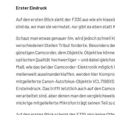
Erster Eindruck
Auf den ersten Blick sieht der F330 aus wie ein klass
sind da, wo man sie vermutet, nur gibt es eben stat
Schaut man etwas genauer hin, wird jedoch schnell kl
verschiedenen Stellen Tribut forderte. Besonders deu
günstigen Camcorder, dem Objektiv. Objektive können 
optischen Qualität hochwertiger — und dabei gleichze
Maß, wie das bei der Camcorder-Elektronik möglich i
meilenweit auseinanderklaffen, werden hier Kompro
mitgelieferte Canon-Autofokus-Objektiv VCL719BXS e
Ersteindruck. Das trifft letztlich auch auf den Camc
verarbeitet sind, aber denen man den vergleichswei
mickrige mitgelieferte Mikrofon trägt seinen Teil zu 
Auf den ersten Blick scheint der F330 also keine Off