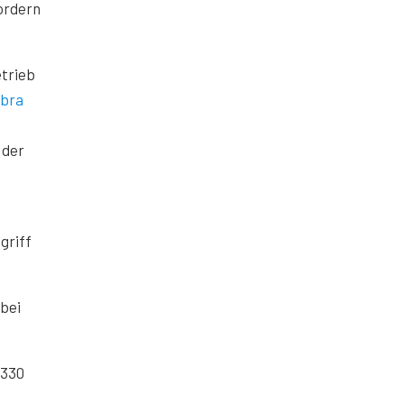
ordern
trieb
bra
 der
griff
 bei
F330