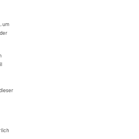
, um
rder
n
l
dieser
lich