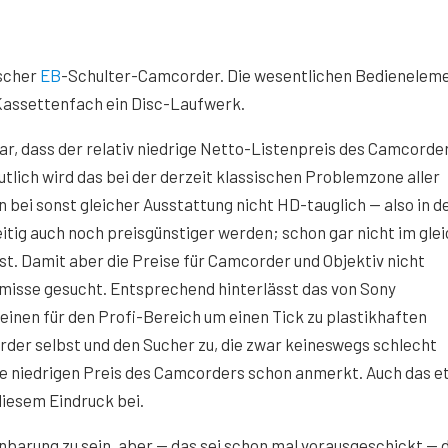
ischer
EB
-Schulter-Camcorder. Die wesentlichen Bedienelem
t Kassettenfach ein Disc-Laufwerk.
ar, dass der relativ niedrige Netto-Listenpreis des Camcorde
tlich wird das bei der derzeit klassischen Problemzone aller
bei sonst gleicher Ausstattung nicht HD-tauglich — also in d
itig auch noch preisgünstiger werden; schon gar nicht im gle
st. Damit aber die Preise für Camcorder und Objektiv nicht
misse gesucht. Entsprechend hinterlässt das von Sony
inen für den Profi-Bereich um einen Tick zu plastikhaften
order selbst und den Sucher zu, die zwar keineswegs schlecht
se niedrigen Preis des Camcorders schon anmerkt. Auch das 
diesem Eindruck bei.
enbarung zu sein, aber — das sei schon mal vorausgeschickt — 