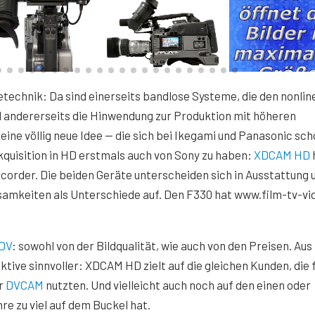
etechnik: Da sind einerseits bandlose Systeme, die den nonlin
d andererseits die Hinwendung zur Produktion mit höheren
eine völlig neue Idee — die sich bei Ikegami und Panasonic sc
Akquisition in HD erstmals auch von Sony zu haben:
XDCAM HD
rder. Die beiden Geräte unterscheiden sich in Ausstattung 
samkeiten als Unterschiede auf. Den F330 hat www.film-tv-vi
DV
: sowohl von der Bildqualität, wie auch von den Preisen. Aus
ktive sinnvoller: XDCAM HD zielt auf die gleichen Kunden, die 
er
DVCAM
nutzten. Und vielleicht auch noch auf den einen oder
 zu viel auf dem Buckel hat.