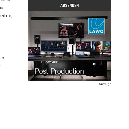
auf
eiten,
tes
r
Anzeige