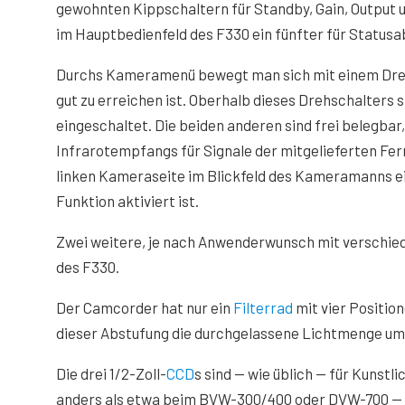
gewohnten Kippschaltern für Standby, Gain, Output 
im Hauptbedienfeld des F330 ein fünfter für Status
Durchs Kameramenü bewegt man sich mit einem Dreh/
gut zu erreichen ist. Oberhalb dieses Drehschalters
eingeschaltet. Die beiden anderen sind frei belegbar
Infrarotempfangs für Signale der mitgelieferten Fern
linken Kameraseite im Blickfeld des Kameramanns ei
Funktion aktiviert ist.
Zwei weitere, je nach Anwenderwunsch mit verschied
des F330.
Der Camcorder hat nur ein
Filterrad
mit vier Position
dieser Abstufung die durchgelassene Lichtmenge um 
Die drei 1/2-Zoll-
CCD
s sind — wie üblich — für Kunstli
anders als etwa beim BVW-300/400 oder DVW-700 — a