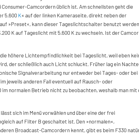
i Consumer-Camcordern üblich ist. Am schnellsten geht die
er 5.600
K
« auf der linken Kameraseite, direkt neben der
 auf »Preset«, kann dieser Tageslichtschalter benutzt werden
.200 K auf Tageslicht mit 5.600 K zu wechseln. Ist der Camco
 die höhere Lichtempfindlichkeit bei Tageslicht, weil eben kei
d, der schließlich auch Licht schluckt. Früher lag ein Nachtei
ronische Signalverarbeitung nur entweder bei Tages- oder bei
m jeweils anderen Fall eventuell auf Rausch- oder
 im normalen Betrieb nicht zu beobachten, weshalb man mit 
) lässt sich im Menü vorwählen und über eine der frei
eich auf Filter B geschaltet ist. Den »normalen«,
nderen Broadcast-Camcordern kennt, gibt es beim F330 natür