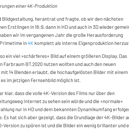
rungen einer 4K-Produktion
d Bildgestaltung, herantrat und fragte, ob wir den nächsten
hen Erstlingen in 16:9, dann in HD und auch in 3D wieder geme
o haben wir im vergangenen Jahr die große Herausforderung
Primetime in
4K
komplett als interne Eigenproduktion herzust
so ein viel »schärferes« Bild auf einem größeren Display. Das
ten Farbraum BT.2020 nutzen wollten und auch den neuen
 mit 14 Blenden erlaubt, die hochaufgelösten Bilder mit einem
s im jetzigen Fernsehbild möglich ist.
r klar, dass die volle 4K-Version des Films nur über den
itungsweg Internet zu sehen sein würde und die »normale«
rahlung nur in HD und dem bekannten Dynamikumfang erfolge
. Es hat sich aber gezeigt, dass die Grundlage der 4K-Bilder a
-Version zu spüren ist und die Bilder ein wenig brillanter und e