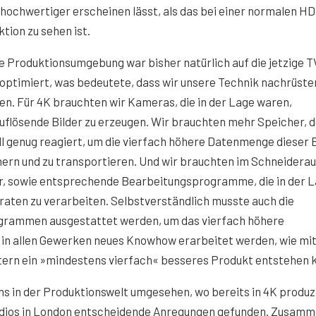
hochwertiger erscheinen lässt, als das bei einer normalen HD
tion zu sehen ist.
 Produktionsumgebung war bisher natürlich auf die jetzige T
optimiert, was bedeutete, dass wir unsere Technik nachrüste
n. Für 4K brauchten wir Kameras, die in der Lage waren,
flösende Bilder zu erzeugen. Wir brauchten mehr Speicher, d
l genug reagiert, um die vierfach höhere Datenmenge dieser B
hern und zu transportieren. Und wir brauchten im Schneidera
r, sowie entsprechende Bearbeitungsprogramme, die in der 
raten zu verarbeiten. Selbstverständlich musste auch die
grammen ausgestattet werden, um das vierfach höhere
 in allen Gewerken neues Knowhow erarbeitet werden, wie mi
ern ein »mindestens vierfach« besseres Produkt entstehen 
ns in der Produktionswelt umgesehen, wo bereits in 4K produz
udios in London entscheidende Anregungen gefunden. Zusamm