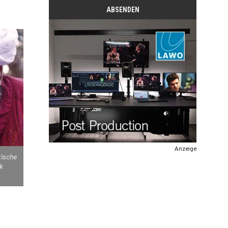
Anzeige
tische
k