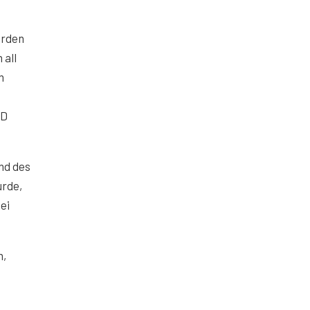
urden
 all
m
HD
nd des
rde,
ei
n,