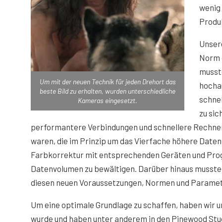
wenig 
Produk
Unsere
Norm 
musste
Um mit der neuen Technik für jeden Drehort das
hochau
beste Bild zu erhalten, wurden unterschiedliche
schnel
Kameras eingesetzt.
zu sic
performantere Verbindungen und schnellere Rechne
waren, die im Prinzip um das Vierfache höhere Daten
Farbkorrektur mit entsprechenden Geräten und Pro
Datenvolumen zu bewältigen. Darüber hinaus musste
diesen neuen Voraussetzungen, Normen und Paramet
Um eine optimale Grundlage zu schaffen, haben wir u
wurde und haben unter anderem in den Pinewood St