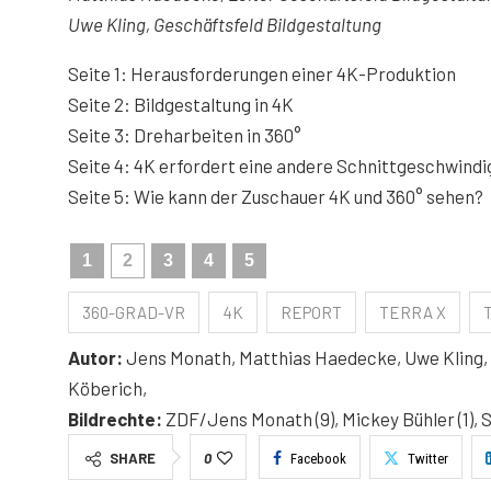
Uwe Kling, Geschäftsfeld Bildgestaltung
Seite 1: Herausforderungen einer 4K-Produktion
Seite 2: Bildgestaltung in 4K
Seite 3: Dreharbeiten in 360°
Seite 4: 4K erfordert eine andere Schnittgeschwindi
Seite 5: Wie kann der Zuschauer 4K und 360° sehen?
1
2
3
4
5
360-GRAD-VR
4K
REPORT
TERRA X
Autor:
Jens Monath, Matthias Haedecke, Uwe Kling, F
Köberich,
Bildrechte:
ZDF/Jens Monath (9), Mickey Bühler (1), St
SHARE
0
Facebook
Twitter