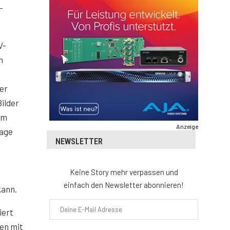
-
V-
n
er
ilder
um
Anzeige
Lage
NEWSLETTER
Keine Story mehr verpassen und
t
einfach den Newsletter abonnieren!
kann.
iert
en mit