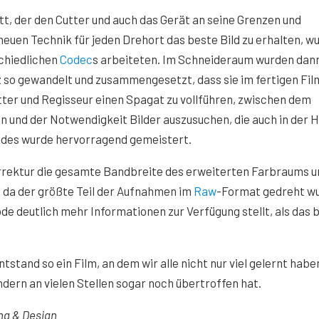
, der den Cutter und auch das Gerät an seine Grenzen und
neuen Technik für jeden Drehort das beste Bild zu erhalten, w
schiedlichen
Codec
s arbeiteten. Im Schneideraum wurden dann
 so gewandelt und zusammengesetzt, dass sie im fertigen Fil
er und Regisseur einen Spagat zu vollführen, zwischen dem
n und der Notwendigkeit Bilder auszusuchen, die auch in der 
eides wurde hervorragend gemeistert.
rrektur die gesamte Bandbreite des erweiterten Farbraums u
da der größte Teil der Aufnahmen im
Raw
-Format gedreht wu
 deutlich mehr Informationen zur Verfügung stellt, als das b
stand so ein Film, an dem wir alle nicht nur viel gelernt habe
ndern an vielen Stellen sogar noch übertroffen hat.
ng & Design