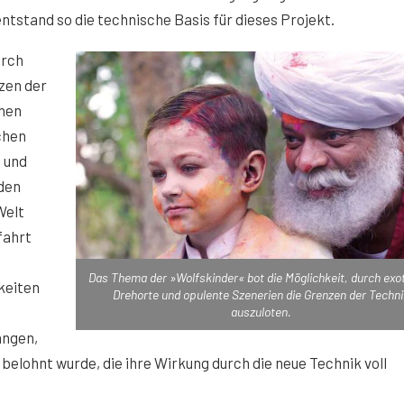
stand so die technische Basis für dieses Projekt.
urch
zen der
ehen
chen
t und
den
Welt
fahrt
Das Thema der »Wolfskinder« bot die Möglichkeit, durch exo
hkeiten
Drehorte und opulente Szenerien die Grenzen der Techni
auszuloten.
angen,
lohnt wurde, die ihre Wirkung durch die neue Technik voll