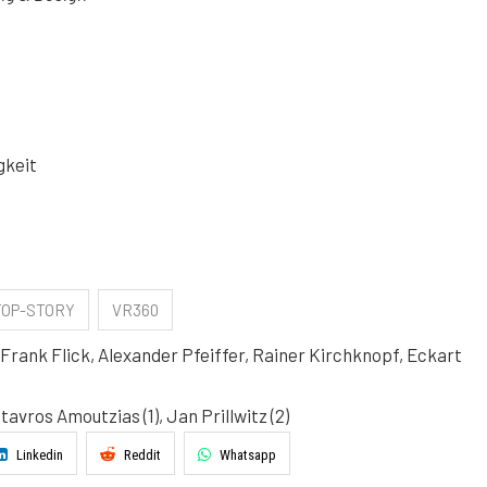
gkeit
TOP-STORY
VR360
rank Flick, Alexander Pfeiffer, Rainer Kirchknopf, Eckart
avros Amoutzias (1), Jan Prillwitz (2)
Linkedin
Reddit
Whatsapp