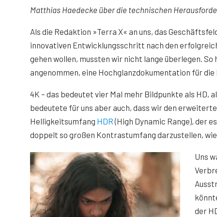
Matthias Haedecke über die technischen Herausforde
Als die Redaktion »Terra X« an uns, das Geschäftsfel
innovativen Entwicklungsschritt nach den erfolgreic
gehen wollen, mussten wir nicht lange überlegen. S
angenommen, eine Hochglanzdokumentation für die 
4K – das bedeutet vier Mal mehr Bildpunkte als HD, al
bedeutete für uns aber auch, dass wir den erweiter
Helligkeitsumfang
HDR
(High Dynamic Range), der es
doppelt so großen Kontrastumfang darzustellen, wie e
Uns wa
Verbre
Ausst
könnte
der HD