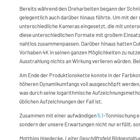
Bereits während den Dreharbeiten begann der Schnitt
gelegentlich auch darüber hinaus führte. Um mit der 
unterschiedliche Kameras eingesetzt, die mit unter
diese unterschiedlichen Formate mit großem Einsatz
nahtlos zusammenpassen. Darüber hinaus hatten Cutt
Vorhaben 4K in seinen ganzen Möglichkeiten zu nutze
Ausstrahlung nichts an Wirkung verlieren würden. B
Am Ende der Produktionskette konnte in der Farbko
höheren Dynamikumfangs voll ausgeschöpft werden, 
was durch seine logarithmische Aufzeichnungsmethode
üblichen Aufzeichnungen der Fall ist.
Zusammen mit einer aufwändigen
5.1
-Tonmischung ent
sondern der unsere Erwartungen nicht nur erfüllt, so
Matthias Haedecke, Leiter Geschäftsfeld Bildgestaltu