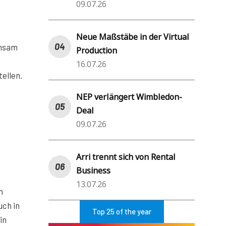
09.07.26
Neue Maßstäbe in der Virtual
insam
Production
16.07.26
ellen.
NEP verlängert Wimbledon-
Deal
09.07.26
Arri trennt sich von Rental
Business
13.07.26
n
uch in
Top 25 of the year
in