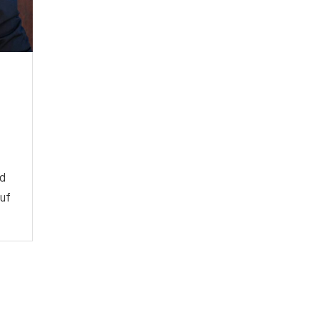
nd
uf