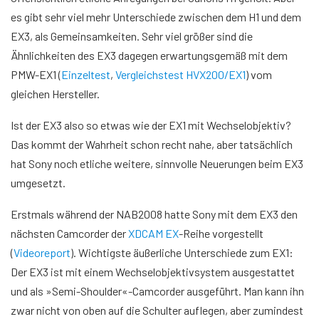
es gibt sehr viel mehr Unterschiede zwischen dem H1 und dem
EX3, als Gemeinsamkeiten. Sehr viel größer sind die
Ähnlichkeiten des EX3 dagegen erwartungsgemäß mit dem
PMW-EX1 (
Einzeltest
,
Vergleichstest HVX200/EX1
) vom
gleichen Hersteller.
Ist der EX3 also so etwas wie der EX1 mit Wechselobjektiv?
Das kommt der Wahrheit schon recht nahe, aber tatsächlich
hat Sony noch etliche weitere, sinnvolle Neuerungen beim EX3
umgesetzt.
Erstmals während der NAB2008 hatte Sony mit dem EX3 den
nächsten Camcorder der
XDCAM EX
-Reihe vorgestellt
(
Videoreport
). Wichtigste äußerliche Unterschiede zum EX1:
Der EX3 ist mit einem Wechselobjektivsystem ausgestattet
und als »Semi-Shoulder«-Camcorder ausgeführt. Man kann ihn
zwar nicht von oben auf die Schulter auflegen, aber zumindest