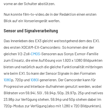
vorne an der Schulter abstützen.
Nun konnte film-tv-video.de in der Redaktion einen ersten
Blick auf ein Vorseriengerät werfen.
Sensor und Signalverarbeitung
Das Innenleben des EX3 gleicht weitestgehend dem des EX1,
des ersten XDCAM-EX-Camcorders: So kommen drei der
gleichen 1/2-Zoll-
CMOS
-Sensoren aus Sonys Exmor-Familie
zum Einsatz, die eine Auflösung von 1.920 x 1.080 Bildpunkten
bieten und natürlich auch die gleiche Funktionalität mitbringen
wie beim EX1. So kann der Sensor Signale in den Formaten
1080
p,
720p
und
1080
i generieren. Der Camcorder kann für
Progressive und Interlace-Aufnahmen genutzt werden, wobei
Bildraten von 59.94i, 50i , 59.94p, 50p, 29.97p, 25p und natives
23.98p zur Verfügung stehen. 59.94p und 50p stehen dabei im
720p-Modus zur Verfügung (also mit 1.280 x 720 Bildpunkten).