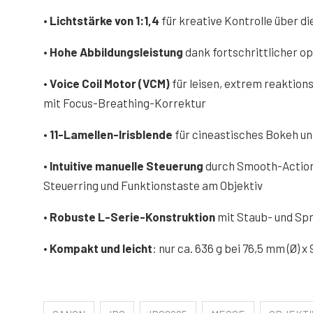
•
Lichtstärke von 1:1,4
für kreative Kontrolle über 
•
Hohe Abbildungsleistung
dank fortschrittlicher o
• Voice Coil Motor (VCM)
für leisen, extrem reaktion
mit Focus-Breathing-Korrektur
•
11-Lamellen-Irisblende
für cineastisches Bokeh un
•
Intuitive manuelle Steuerung
durch Smooth-Action
Steuerring und Funktionstaste am Objektiv
•
Robuste L-Serie-Konstruktion
mit Staub- und Sp
•
Kompakt und leicht
: nur ca. 636 g bei 76,5 mm (Ø) 
.