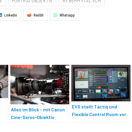
V
PORTRÄT OBJEKTIV
RF 85MM F1.4L VCM
Linkedin
Reddit
Whatsapp
EVS stellt Tactiq und
Alles im Blick – mit Canon
Flexible Control Room vor
Cine-Servo-Objektiv