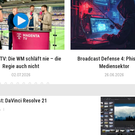
V: Die WM schläft nie – die
Broadcast Defense 4: Phis
Regie auch nicht
Mediensektor
02.07.2026
26.06.2026
st: DaVinci Resolve 21
6