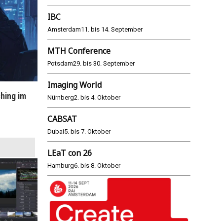
IBC
Amsterdam
11. bis 14. September
MTH Conference
Potsdam
29. bis 30. September
Imaging World
hing im
WM 2026: ARD und ZDF im Remote-
E
Nürnberg
2. bis 4. Oktober
Modus
CABSAT
25.06.2026
Dubai
5. bis 7. Oktober
LEaT con 26
Hamburg
6. bis 8. Oktober