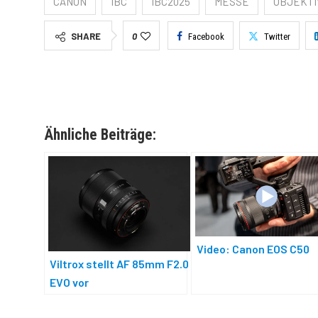
CANON
IBC
IBC2025
MESSE
OBJEKTI
SHARE
0
Facebook
Twitter
Ähnliche Beiträge:
Video: Canon EOS C50
Viltrox stellt AF 85mm F2.0
EVO vor