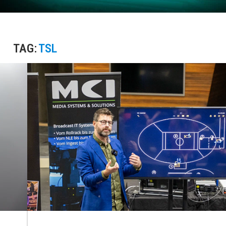
TAG:
TSL