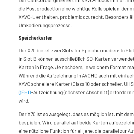
Der Camcorder generiert im XAVC-Modus immer .mts-F
die Postproduction eine wichtige Rolle spielen, denn
XAVC-L enthalten, problemlos zurecht. Besonders ä
Umkodierungsprozesse.
Speicherkarten
Der X70 bietet zwei Slots für Speichermedien: In Slo
in Slot B können ausschließlich SD-Karten verwende
Karten in Frage. Je nachdem, in welchem Format man
Während die Aufzeichnung in AVCHD auch mit einfach
XAVC schnellere Karten (Class 10 oder schneller, UHS
QFHD
-Aufzeichnung (nächster Abschnitt) erfordern n
wird.
Der X70 ist so ausgelegt, dass es möglich ist, mit d
bespielen. Wird parallel auf beide Karten aufgezeichn
eine nützliche Funktion für all jene, die parallel zur