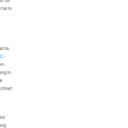
n für
ial in
arte,
XC
-
en:
ung in
ne
ichnet
ist
ung