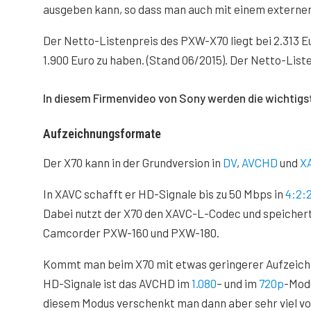
ausgeben kann, so dass man auch mit einem externe
Der Netto-Listenpreis des PXW-X70 liegt bei 2.313 Eu
1.900 Euro zu haben. (Stand 06/2015). Der Netto-Lis
Video von YouTube laden. M
In diesem Firmenvideo von Sony werden die wichtig
Aufzeichnungsformate
Der X70 kann in der Grundversion in
DV
,
AVCHD
und
X
In XAVC schafft er HD-Signale bis zu 50 Mbps in
4:2:
Dabei nutzt der X70 den XAVC-L-Codec und speichert
Camcorder PXW-160 und PXW-180.
Kommt man beim X70 mit etwas geringerer Aufzeichn
HD-Signale ist das AVCHD im
1.080
– und im
720p
-Modu
diesem Modus verschenkt man dann aber sehr viel von