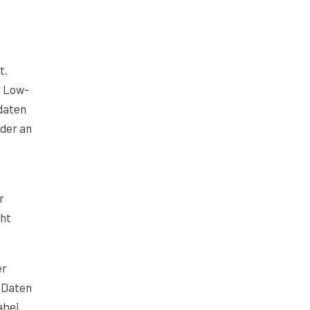
t.
n Low-
daten
oder an
r
cht
er
 Daten
abei