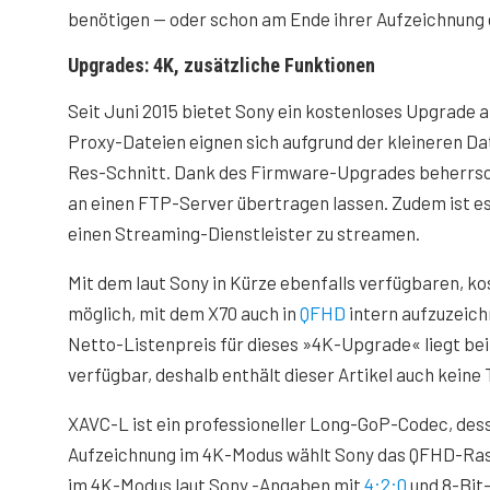
benötigen — oder schon am Ende ihrer Aufzeichnung
Upgrades: 4K, zusätzliche Funktionen
Seit Juni 2015 bietet Sony ein kostenloses Upgrade a
Proxy-Dateien eignen sich aufgrund der kleineren Da
Res-Schnitt. Dank des Firmware-Upgrades beherrsch
an einen FTP-Server übertragen lassen. Zudem ist es 
einen Streaming-Dienstleister zu streamen.
Mit dem laut Sony in Kürze ebenfalls verfügbaren, 
möglich, mit dem X70 auch in
QFHD
intern aufzuzeich
Netto-Listenpreis für dieses »4K-Upgrade« liegt bei
verfügbar, deshalb enthält dieser Artikel auch keine
XAVC-L ist ein professioneller Long-GoP-Codec, des
Aufzeichnung im 4K-Modus wählt Sony das QFHD-Raste
im 4K-Modus laut Sony -Angaben mit
4:2:0
und 8-Bit-