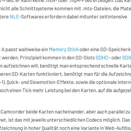
iles, er kann keine .mov- oder .mp4-Files erzeugen. Das kan
 nicht alle Schnittsysteme kommen mit .mts-Dateien, die Mater
ltere
NLE
-Softwares erfordern dabei mitunter zeitintensive
t A passt wahlweise ein
Memory Stick
oder eine SD-Speicherk
t werden. Prinzipiell kommen in den SD-Slots
SDHC
– oder
SD
 aufzeichnen will, benötigt man entsprechend schnelle Kart
eren SD-Karten funktioniert, benötigt man für die Aufzeichn
-1). Quick- und Slowmotion-Effekte, sowie die optionale inter
och einen Tick mehr Leistung bei den Karten, auf die aufgeze
em Camcorder beide Karten nacheinander, aber auch parallel zu
et, ist das mit jeweils unterschiedlichen Codecs möglich. Das 
 Aufzeichnung in hoher Qualität noch eine Variante in Web-Auflös