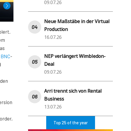
09.07.26
Neue Maßstäbe in der Virtual
Production
iert.
16.07.26
dem
Das
NEP verlängert Wimbledon-
n
BNC
-
Deal
d
09.07.26
 den
Arri trennt sich von Rental
Business
ersion
13.07.26
order,
Top 25 of the year