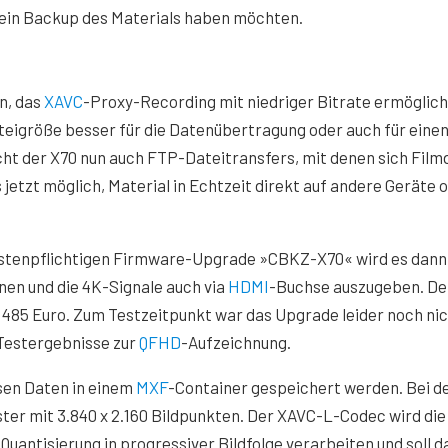
 ein Backup des Materials haben möchten.
n, das
XAVC
-Proxy-Recording mit niedriger Bitrate ermöglich
teigröße besser für die Datenübertragung oder auch für eine
t der X70 nun auch FTP-Dateitransfers, mit denen sich Film
jetzt möglich, Material in Echtzeit direkt auf andere Geräte 
kostenpflichtigen Firmware-Upgrade »CBKZ-X70« wird es dann
nen und die 4K-Signale auch via
HDMI
-Buchse auszugeben. De
 485 Euro. Zum Testzeitpunkt war das Upgrade leider noch ni
 Testergebnisse zur
QFHD
-Aufzeichnung.
sen Daten in einem
MXF
-Container gespeichert werden. Bei d
r mit 3.840 x 2.160 Bildpunkten. Der XAVC-L-Codec wird die
Quantisierung in progressiver Bildfolge verarbeiten und soll d