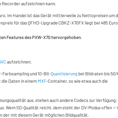
n Recorder aufzeichnen kann.
ro, im Handel ist das Gerät mittlerweile zu Nettopreisen um d
tenpreis für das QFHD-Upgrade CBKZ-X70FX liegt bei 485 Euro
it dem Laden akzeptieren Sie YouTube-Cookies.
sten Features des PXW-X70 hervorgehoben.
AVC
aufzeichnen.
2
-Farbsampling und 10-Bit-
Quantisierung
bei Bildraten bis 50/
 die Daten in einem
MXF
-Container, so wie etwa auch die
ungsqualität aus, stehen auch andere Codecs zur Verfügung:
s. Wem SD-Qualität reicht, dem steht der DV-Modus offen — 
 der mit diesem Gerät möglichen Bildqualität.