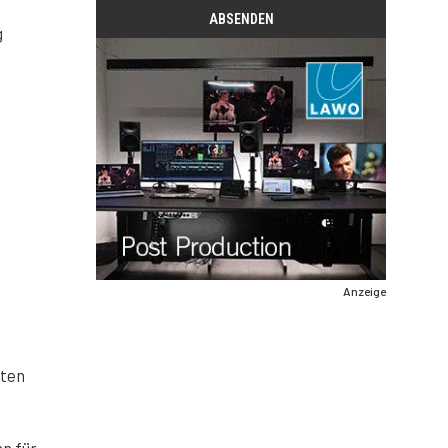
g
Anzeige
kten