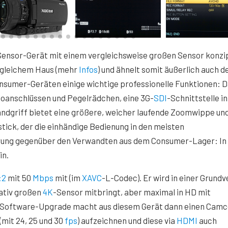
ensor-Gerät mit einem vergleichsweise großen Sensor konzip
 gleichem Haus (mehr
Infos
) und ähnelt somit äußerlich auch 
onsumer-Geräten einige wichtige professionelle Funktionen: 
ioanschlüssen und Pegelrädchen, eine 3G-
SDI
-Schnittstelle i
andgriff bietet eine größere, weicher laufende Zoomwippe un
tick, der die einhändige Bedienung in den meisten
rung gegenüber den Verwandten aus dem Consumer-Lager: In
in.
:2
mit 50
Mbps
mit (im
XAVC
-L-Codec). Er wird in einer Grundv
lativ großen
4K
-Sensor mitbringt, aber maximal in HD mit
es Software-Upgrade macht aus diesem Gerät dann einen Camc
(mit 24, 25 und 30
fps
) aufzeichnen und diese via
HDMI
auch