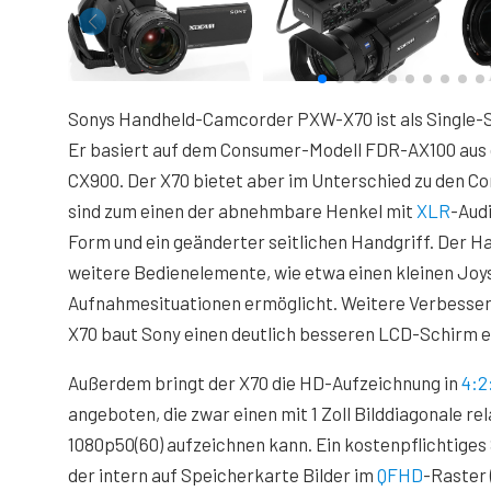
Sonys Handheld-Camcorder PXW-X70 ist als Single-S
Er basiert auf dem Consumer-Modell FDR-AX100 aus
CX900. Der X70 bietet aber im Unterschied zu den C
sind zum einen der abnehmbare Henkel mit
XLR
-Aud
Form und ein geänderter seitlichen Handgriff. Der H
weitere Bedienelemente, wie etwa einen kleinen Joys
Aufnahmesituationen ermöglicht. Weitere Verbesse
X70 baut Sony einen deutlich besseren LCD-Schirm e
Außerdem bringt der X70 die HD-Aufzeichnung in
4:2
angeboten, die zwar einen mit 1 Zoll Bilddiagonale re
1080p50(60) aufzeichnen kann. Ein kostenpflichtig
der intern auf Speicherkarte Bilder im
QFHD
-Raster 