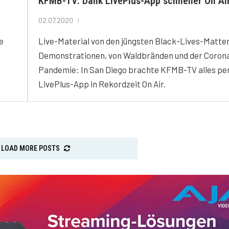
KFMB-TV: Dank LivePlus-App schneller On Ai
02.07.2020
e
Live-Material von den jüngsten Black-Lives-Matte
Demonstrationen, von Waldbränden und der Coron
Pandemie: In San Diego brachte KFMB-TV alles pe
LivePlus-App in Rekordzeit On Air.
LOAD MORE POSTS