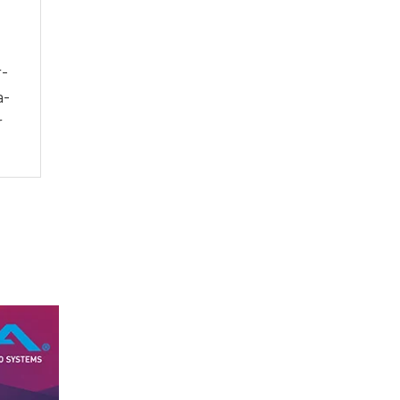
r
r-
a-
r