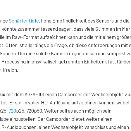
inge
Schärfentiefe
, hohe Empfindlichkeit des Sensors und die
n könnte zusammenfassend sagen, dass viele Stimmen im Mar
die im Raw-Format aufzeichnen kann und die mit einem größe
t. Offen ist allerdings die Frage, ob diese Anforderungen mit 
 können. Um eine solche Kamera ergonomisch und kompakt z
d Processing in phsyikalisch getrennten Einheiten stattfänden
ilfreich.
ic
mit dem AG-AF101 einen Camcorder mit Wechselobjektiv u
t. Er soll in voller HD-Auflösung aufzeichnen können, wobei
p25
, 720
p25, 720p50. Weiter soll es auch möglich sein,
lupe einzustellen. Der Camcorder bietet weiter einen
LR-Audiobuchsen, einen Wechselobjektivanschluss und einen