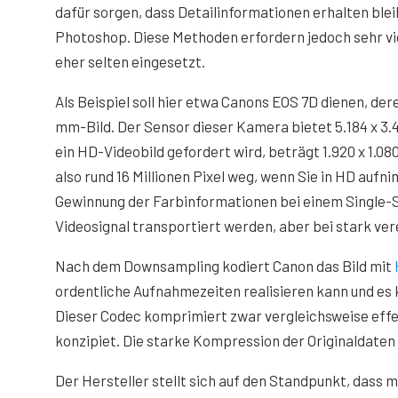
dafür sorgen, dass Detailinformationen erhalten ble
Photoshop. Diese Methoden erfordern jedoch sehr v
eher selten eingesetzt.
Als Beispiel soll hier etwa Canons EOS 7D dienen, dere
mm-Bild. Der Sensor dieser Kamera bietet 5.184 x 3.456
ein HD-Videobild gefordert wird, beträgt 1.920 x 1.080
also rund 16 Millionen Pixel weg, wenn Sie in HD aufni
Gewinnung der Farbinformationen bei einem Single-Se
Videosignal transportiert werden, aber bei stark ve
Nach dem Downsampling kodiert Canon das Bild mit
ordentliche Aufnahmezeiten realisieren kann und es
Dieser Codec komprimiert zwar vergleichsweise effe
konzipiet. Die starke Kompression der Originaldaten h
Der Hersteller stellt sich auf den Standpunkt, dass 